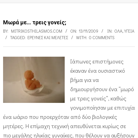
Μωρά με… τρεις γονείς;
BY:
MITRIKOSTHILASMOS.COM
ON:
13/11/2009
IN:
ΌΛΑ
,
ΥΓΕΊΑ
TAGGED:
ΕΡΕΥΝΕΣ ΚΑΙ ΜΕΛΈΤΕΣ
WITH:
0 COMMENTS
Ιάπωνες επιστήμονες
Μ
έκαναν ένα ουσιαστικό
ω
βήμα για να
ρ
δημιουργήσουν ένα “μωρό
ά
με τρεις γονείς”, καθώς
γονιμοποίησαν με επιτυχία
μ
ένα ωάριο που προερχόταν από δύο βιολογικές
ε
μητέρες. Η επίμαχη τεχνική απευθύνεται κυρίως σε
…
πιο μεγάλης ηλικίας γυναίκες, που θέλουν να αυξήσουν