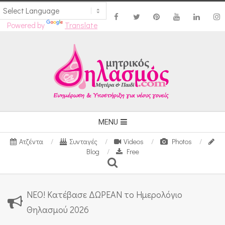
Powered by
Translate
Skip
to
content
Secondary
MENU
Navigation
Ατζέντα
Συνταγές
Videos
Photos
Menu
Blog
Free
Search
ΝΕΟ! Κατέβασε ΔΩΡΕΑΝ το Ημερολόγιο
Θηλασμού 2026