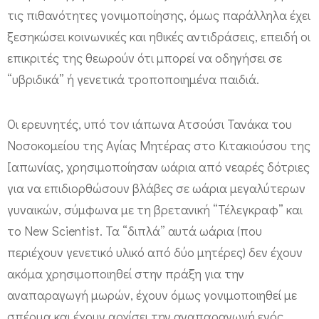
τ
τις πιθανότητες γονιμοποίησης, όμως παράλληλα έχει
ρ
ξεσηκώσει κοινωνικές και ηθικές αντιδράσεις, επειδή οι
ε
επικριτές της θεωρούν ότι μπορεί να οδηγήσει σε
ι
“υβριδικά” ή γενετικά τροποποιημένα παιδιά.
ς
γ
Οι ερευνητές, υπό τον ιάπωνα Ατσούσι Τανάκα του
ο
Νοσοκομείου της Αγίας Μητέρας στο Κιτακιούσου της
ν
Ιαπωνίας, χρησιμοποίησαν ωάρια από νεαρές δότριες
ε
για να επιδιορθώσουν βλάβες σε ωάρια μεγαλύτερων
ί
γυναικών, σύμφωνα με τη βρετανική “Τέλεγκραφ” και
ς
το New Scientist. Τα “διπλά” αυτά ωάρια (που
;
περιέχουν γενετικό υλικό από δύο μητέρες) δεν έχουν
ακόμα χρησιμοποιηθεί στην πράξη για την
αναπαραγωγή μωρών, έχουν όμως γονιμοποιηθεί με
σπέρμα και έχουν αρχίσει την αναπαραγωγή ενός