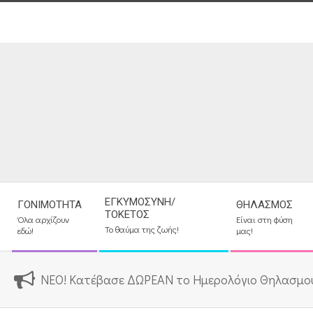
Skip
to
content
Secondary
ΕΓΚΥΜΟΣΎΝΗ/
ΓΟΝΙΜΌΤΗΤΑ
ΘΗΛΑΣΜΌΣ
Navigation
ΤΟΚΕΤΌΣ
Όλα αρχίζουν
Είναι στη φύση
Menu
Το θαύμα της ζωής!
εδώ!
μας!
ΝΕΟ! Κατέβασε ΔΩΡΕΑΝ το Ημερολόγιο Θηλασμο