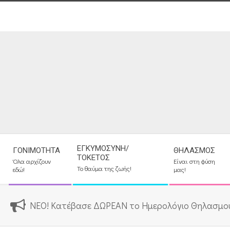
Skip
to
content
Secondary
ΕΓΚΥΜΟΣΎΝΗ/
ΓΟΝΙΜΌΤΗΤΑ
ΘΗΛΑΣΜΌΣ
Navigation
ΤΟΚΕΤΌΣ
Όλα αρχίζουν
Είναι στη φύση
Menu
Το θαύμα της ζωής!
εδώ!
μας!
ΝΕΟ! Κατέβασε ΔΩΡΕΑΝ το Ημερολόγιο Θηλασμο