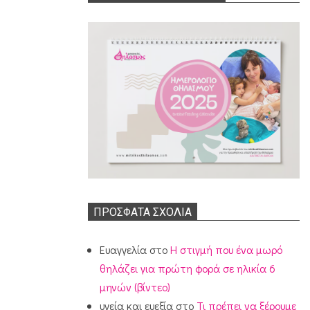
ΠΡΌΣΦΑΤΑ ΣΧΌΛΙΑ
Ευαγγελία
στο
Η στιγμή που ένα μωρό
θηλάζει για πρώτη φορά σε ηλικία 6
μηνών (βίντεο)
υγεία και ευεξία
στο
Τι πρέπει να ξέρουμε