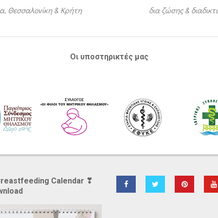
α, Θεσσαλονίκη & Κρήτη
δια ζώσης & διαδικ
Οι υποστηρικτές μας
Breastfeeding Calendar ❣
wnload