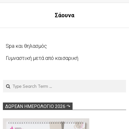
Σάουνα
Spa και θηλασμός
2011-
Γυμναστική μετά από καισαρική
04-
2011-
18
03-
15
Search
ΔΩΡΕΑΝ ΗΜΕΡΟΛΟΓΙΟ 2026 ↷