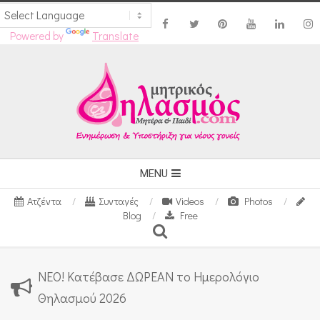
Powered by
Translate
Skip
to
content
Secondary
MENU
Navigation
Ατζέντα
Συνταγές
Videos
Photos
Menu
Blog
Free
Search
ΝΕΟ! Κατέβασε ΔΩΡΕΑΝ το Ημερολόγιο
Θηλασμού 2026