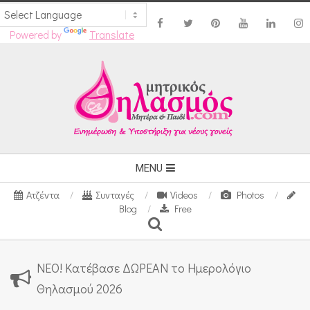
Powered by
Translate
Skip
to
content
Secondary
MENU
Navigation
Ατζέντα
Συνταγές
Videos
Photos
Menu
Blog
Free
Search
ΝΕΟ! Κατέβασε ΔΩΡΕΑΝ το Ημερολόγιο
Θηλασμού 2026