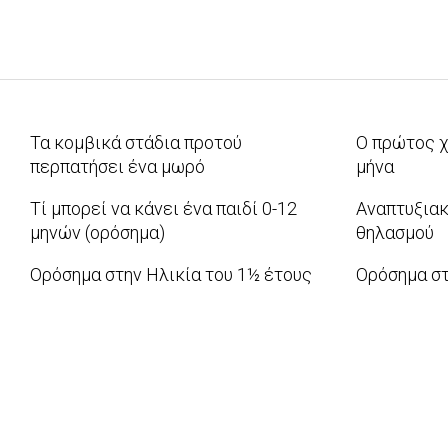
Τα κομβικά στάδια προτού
Ο πρώτος χ
περπατήσει ένα μωρό
μήνα
2016-
2012-
Τί μπορεί να κάνει ένα παιδί 0-12
Αναπτυξιακ
09-
07-
μηνών (ορόσημα)
θηλασμού
02
31
2012-
2010-
Ορόσημα στην Ηλικία του 1½ έτους
Ορόσημα στ
01-
12-
2010-
2010-
02
07
06-
06-
08
03