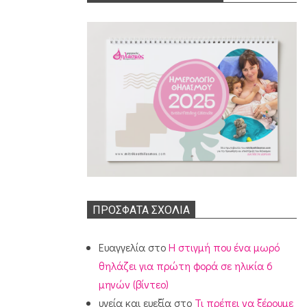
ΠΡΌΣΦΑΤΑ ΣΧΌΛΙΑ
Ευαγγελία
στο
Η στιγμή που ένα μωρό
θηλάζει για πρώτη φορά σε ηλικία 6
μηνών (βίντεο)
υγεία και ευεξία
στο
Τι πρέπει να ξέρουμε