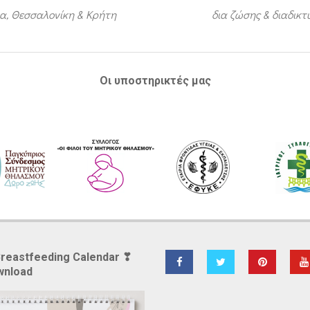
α, Θεσσαλονίκη & Κρήτη
δια ζώσης & διαδικ
Οι υποστηρικτές μας
Breastfeeding Calendar ❣
wnload