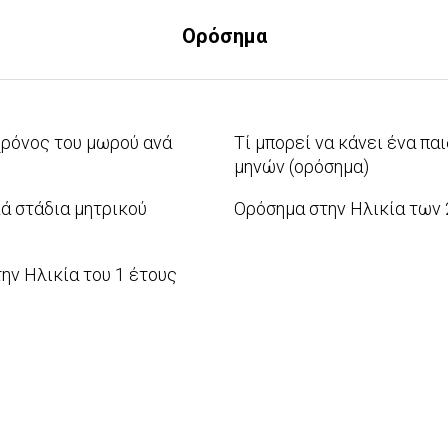
Ορόσημα
ρόνος του μωρού ανά
Τί μπορεί να κάνει ένα παι
μηνών (ορόσημα)
2012-
ά στάδια μητρικού
Ορόσημα στην Ηλικία των 
02-
2010-
01
08-
ην Ηλικία του 1 έτους
08