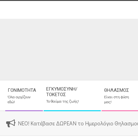
Skip
to
content
Secondary
ΕΓΚΥΜΟΣΎΝΗ/
ΓΟΝΙΜΌΤΗΤΑ
ΘΗΛΑΣΜΌΣ
Navigation
ΤΟΚΕΤΌΣ
Όλα αρχίζουν
Είναι στη φύση
Menu
Το θαύμα της ζωής!
εδώ!
μας!
ΝΕΟ! Κατέβασε ΔΩΡΕΑΝ το Ημερολόγιο Θηλασμο