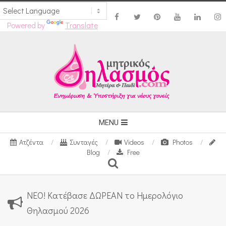
Powered by
Translate
Skip
to
content
Secondary
MENU
Navigation
Ατζέντα
Συνταγές
Videos
Photos
Menu
Blog
Free
Search
ΝΕΟ! Κατέβασε ΔΩΡΕΑΝ το Ημερολόγιο
Θηλασμού 2026