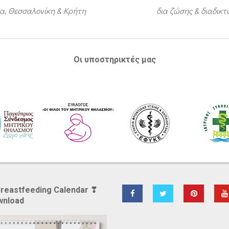
α, Θεσσαλονίκη & Κρήτη
δια ζώσης & διαδικ
Οι υποστηρικτές μας
Breastfeeding Calendar ❣
wnload