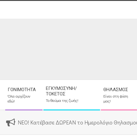
Skip
to
content
Secondary
ΕΓΚΥΜΟΣΎΝΗ/
ΓΟΝΙΜΌΤΗΤΑ
ΘΗΛΑΣΜΌΣ
Navigation
ΤΟΚΕΤΌΣ
Όλα αρχίζουν
Είναι στη φύση
Menu
Το θαύμα της ζωής!
εδώ!
μας!
ΝΕΟ! Κατέβασε ΔΩΡΕΑΝ το Ημερολόγιο Θηλασμο