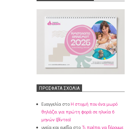
ΠΡΌΣΦΑΤΑ ΣΧΌΛΙΑ
Ευαγγελία
στο
Η στιγμή που ένα μωρό
θηλάζει για πρώτη φορά σε ηλικία 6
μηνών (βίντεο)
υγεία και ευεξία
στο
Τι πρέπει να ξέρουμε