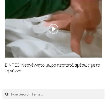
11-
11
ΒΙΝΤΕΟ: Νεογέννητο μωρό περπατά αμέσως μετά
τη γέννα
2017-
09-
04
Search