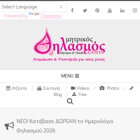
Powered by
Translate
Skip
to
content
Secondary
MENU
Navigation
Ατζέντα
Συνταγές
Videos
Photos
Menu
Blog
Free
Search
ΝΕΟ! Κατέβασε ΔΩΡΕΑΝ το Ημερολόγιο
Θηλασμού 2026