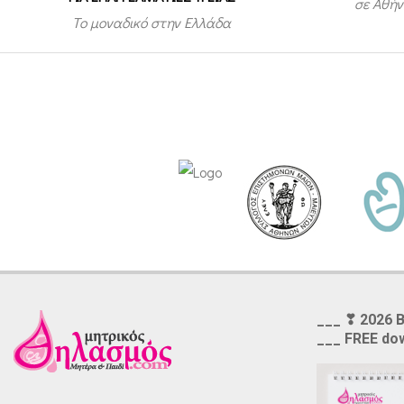
σε Αθήν
Το μοναδικό στην Ελλάδα
___ ❣ 2026 
___ FREE do