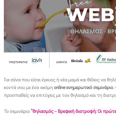
Ε
Α
Ν
o
n
l
i
n
e
σ
Για σένα που είσαι έγκυος ή νέα μαμά και θέλεις να θη
ε
κοντά σου με ένα ακόμη
online ενημερωτικό σεμινάριο
,
μ
προσπαθείς να επιτύχεις με τον θηλασμό και τη διατ
ι
Το σεμινάριο
“θηλασμός – Βρεφική διατροφή: Οι πρώτε
ν