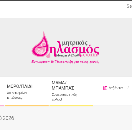
ΜΑΜΆ/
ΜΩΡΌ/ΠΑΙΔΊ
Ατζέντα
ΜΠΑΜΠΆΣ
Χαριτωμένοι
Συναρπαστικός
μπελάδες!
ρόλος!
ύ 2026