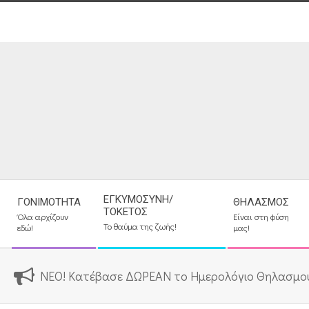
Skip
to
content
Secondary
ΕΓΚΥΜΟΣΎΝΗ/
ΓΟΝΙΜΌΤΗΤΑ
ΘΗΛΑΣΜΌΣ
Navigation
ΤΟΚΕΤΌΣ
Όλα αρχίζουν
Είναι στη φύση
Menu
Το θαύμα της ζωής!
εδώ!
μας!
ΝΕΟ! Κατέβασε ΔΩΡΕΑΝ το Ημερολόγιο Θηλασμο