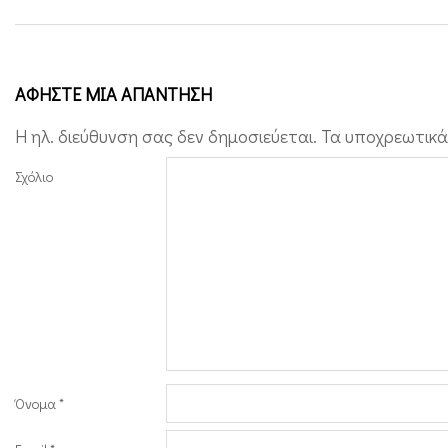
ή
ς
(
ΑΦΉΣΤΕ ΜΙΑ ΑΠΆΝΤΗΣΗ
L
Η ηλ. διεύθυνση σας δεν δημοσιεύεται.
Τα υποχρεωτικά
I
V
Σχόλιο
E
)
Όνομα
*