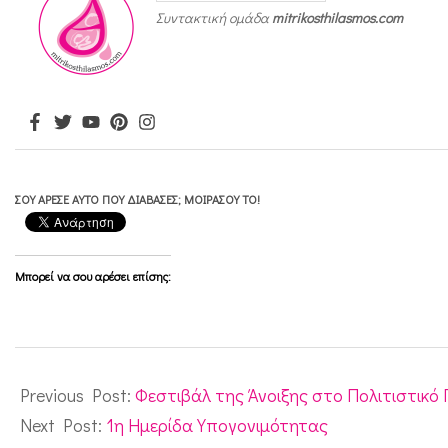
ρ
Συντακτική ομάδα
mitrikosthilasmos.com
ε
φ
ι
κ
ή
ΣΟΥ ΆΡΕΣΕ ΑΥΤΌ ΠΟΥ ΔΙΆΒΑΣΕΣ; ΜΟΙΡΆΣΟΥ ΤΟ!
ς
δ
ι
Μπορεί να σου αρέσει επίσης:
α
τ
2023-
ρ
04-
Previous Post:
Φεστιβάλ της Άνοιξης στο Πολιτιστικό
ο
24
Next Post:
1η Ημερίδα Υπογονιμότητας
φ