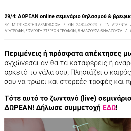
29/4: ΔΩΡΕΑΝ online σεμινάριο θηλασμού & βρεφικ
BY:
MITRIKOSTHILASMOS.COM
ON:
24/04/2023
IN:
ΑΤΖΈΝΤΑ
ΔΙΑΤΡΟΦΉ
,
ΕΙΣΑΓΩΓΉ ΣΤΈΡΕΩΝ ΤΡΟΦΏΝ
,
ΘΗΛΆΖΟΥΣΑ ΘΗΛΆΖΟΥΣΑ
Περιμένεις ή πρόσφατα απέκτησες μ
2
αγχώνεσαι αν θα τα καταφέρεις ή αναρω
9
αρκετό το γάλα σου; Πλησιάζει ο καιρός
/
σου να τρώει και στερεές τροφές και π
4
:
Τότε αυτό το ζωντανό (live) σεμινάριο
Δ
ΔΩΡΕΑΝ!
Δήλωσε συμμετοχή
ΕΔΩ
!
Ω
Ρ