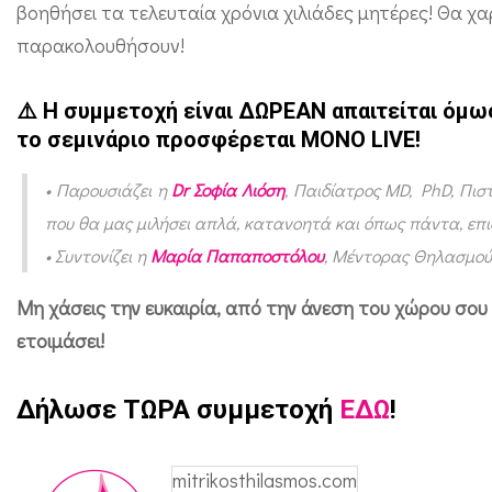
βοηθήσει τα τελευταία χρόνια χιλιάδες μητέρες! Θα χα
ά
παρακολουθήσουν!
ρ
ι
⚠️ Η συμμετοχή είναι ΔΩΡΕΑΝ απαιτείται όμ
ο
το σεμινάριο προσφέρεται ΜΟΝΟ LIVE!
θ
η
• Παρουσιάζει η
Dr Σοφία Λιόση
, Παιδίατρος MD, PhD, Πι
που θα μας μιλήσει απλά, κατανοητά και όπως πάντα, επ
λ
• Συντονίζει η
Μαρία Παπαποστόλου
, Μέντορας Θηλασμού 
α
σ
Μη χάσεις την ευκαιρία, από την άνεση του χώρου σου 
μ
ετοιμάσει!
ο
ύ
Δήλωσε ΤΩΡΑ συμμετοχή
ΕΔΩ
!
&
β
mitrikosthilasmos.com