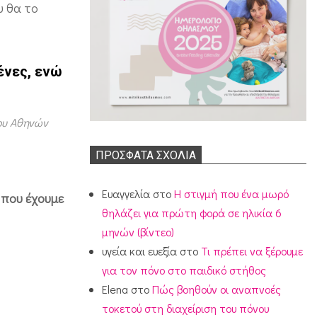
υ θα το
ένες, ενώ
ου Αθηνών
ΠΡΌΣΦΑΤΑ ΣΧΌΛΙΑ
Ευαγγελία
στο
Η στιγμή που ένα μωρό
 που έχουμε
θηλάζει για πρώτη φορά σε ηλικία 6
μηνών (βίντεο)
υγεία και ευεξία
στο
Τι πρέπει να ξέρουμε
για τον πόνο στο παιδικό στήθος
Elena
στο
Πώς βοηθούν οι αναπνοές
τοκετού στη διαχείριση του πόνου