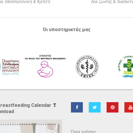
α, Θεσσαλονίκη & Κρήτη
δια ζώσης & διαδικ
Οι υποστηρικτές μας
Breastfeeding Calendar ❣
wnload
Όροι χρήσης