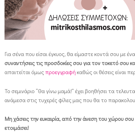
ρ
ι
ο
τ
ο
κ
Για σένα που είσαι έγκυος, θα είμαστε κοντά σου με έ
ε
συναντήσεις τις προσδοκίες σου για τον τοκετό σου κ
τ
απαιτείται όμως
προεγγραφή
καθώς οι θέσεις είναι π
ο
ύ
Το σεμινάριο “Θα γίνω μαμά!” έχει βοηθήσει τα τελευτα
ανάμεσα στις τυχερές φίλες μας που θα το παρακολο
κ
α
Μη χάσεις την ευκαιρία, από την άνεση του χώρου σου 
ι
ετοιμάσει!
θ