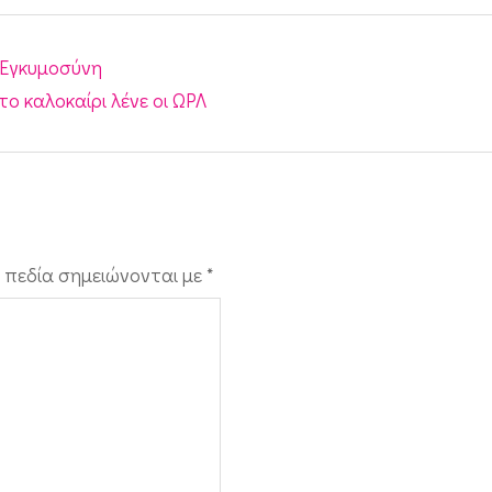
 Εγκυμοσύνη
το καλοκαίρι λένε οι ΩΡΛ
 πεδία σημειώνονται με
*