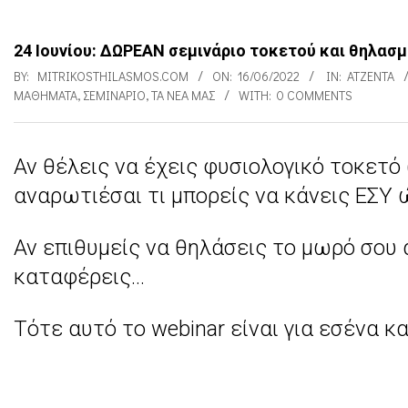
24 Ιουνίου: ΔΩΡΕΑΝ σεμινάριο τοκετού και θηλασμο
BY:
MITRIKOSTHILASMOS.COM
ON:
16/06/2022
IN:
ΑΤΖΈΝΤΑ
ΜΑΘΉΜΑΤΑ
,
ΣΕΜΙΝΆΡΙΟ
,
ΤΑ ΝΈΑ ΜΑΣ
WITH:
0 COMMENTS
Αν θέλεις να έχεις φυσιολογικό τοκετό 
2
αναρωτιέσαι τι μπορείς να κάνεις ΕΣΥ 
4
Ι
Αν επιθυμείς να θηλάσεις το μωρό σου 
ο
καταφέρεις…
υ
Τότε αυτό το webinar είναι για εσένα κ
ν
ί
ο