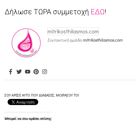
η
Δήλωσε ΤΩΡΑ συμμετοχή
ΕΔΩ
!
λ
α
mitrikosthilasmos.com
σ
Συντακτική ομάδα
mitrikosthilasmos.com
μ
ο
ύ
γ
ι
α
ΣΟΥ ΆΡΕΣΕ ΑΥΤΌ ΠΟΥ ΔΙΆΒΑΣΕΣ; ΜΟΙΡΆΣΟΥ ΤΟ!
ε
γ
Μπορεί να σου αρέσει επίσης:
κ
ύ