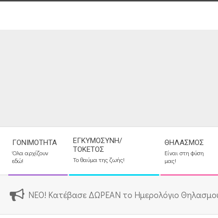
Skip
to
content
Secondary
ΕΓΚΥΜΟΣΎΝΗ/
ΓΟΝΙΜΌΤΗΤΑ
ΘΗΛΑΣΜΌΣ
Navigation
ΤΟΚΕΤΌΣ
Όλα αρχίζουν
Είναι στη φύση
Menu
Το θαύμα της ζωής!
εδώ!
μας!
ΝΕΟ! Κατέβασε ΔΩΡΕΑΝ το Ημερολόγιο Θηλασμο