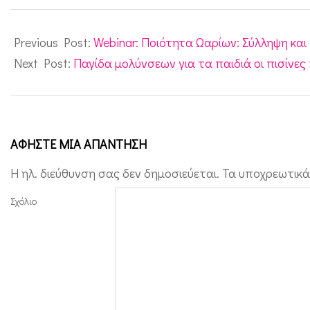
ο
2022-
υ
06-
Previous Post:
Webinar: Ποιότητα Ωαρίων: Σύλληψη και
ς
16
Next Post:
Παγίδα μολύνσεων για τα παιδιά οι πισίνες 
(
l
i
v
ΑΦΉΣΤΕ ΜΙΑ ΑΠΆΝΤΗΣΗ
e
Η ηλ. διεύθυνση σας δεν δημοσιεύεται.
Τα υποχρεωτικά
w
Σχόλιο
e
b
i
n
a