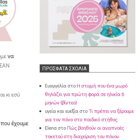
υμε
να
ΡΕΑΝ
ΠΡΌΣΦΑΤΑ ΣΧΌΛΙΑ
Ευαγγελία
στο
Η στιγμή που ένα μωρό
ι κι εσύ
θηλάζει για πρώτη φορά σε ηλικία 6
μηνών (βίντεο)
υγεία και ευεξία
στο
Τι πρέπει να ξέρουμε
για τον πόνο στο παιδικό στήθος
 που έχουμε
Elena
στο
Πώς βοηθούν οι αναπνοές
τοκετού στη διαχείριση του πόνου