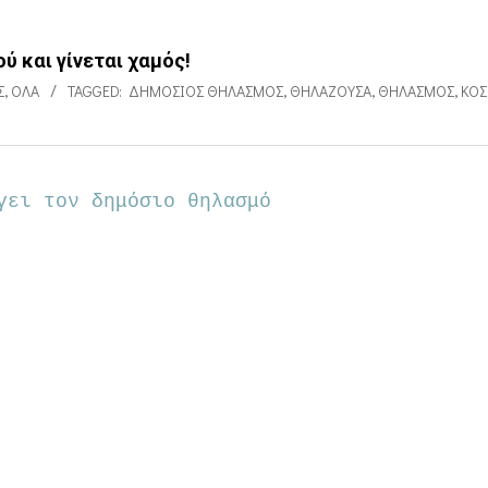
 και γίνεται χαμός!
Σ
,
ΌΛΑ
TAGGED:
ΔΗΜΌΣΙΟΣ ΘΗΛΑΣΜΌΣ
,
ΘΗΛΆΖΟΥΣΑ
,
ΘΗΛΑΣΜΌΣ
,
ΚΌ
γει τον δημόσιο θηλασμό