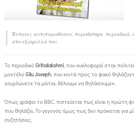
η
λ
ά
ζ
Έντονες αντιπαραθέσεις πυροδότησε περιοδικό, 
στο εξώφυλλό του.
ε
ι
σ
Το περιοδικό
Grihalakshmi
, που κυκλοφορεί στην πολιτ
τ
μοντέλο
Gilu Joseph
, που κοιτά προς το φακό θηλάζον
ο
γουρλώνετε τα μάτια, θέλουμε να θηλάσουμε».
ε
ξ
Όπως γράφει το BBC, πιστεύεται πως είναι η πρώτη φ
ώ
που θηλάζει. Το γεγονός όμως πως δεν πρόκειται για μί
φ
συζητήσεις.
υ