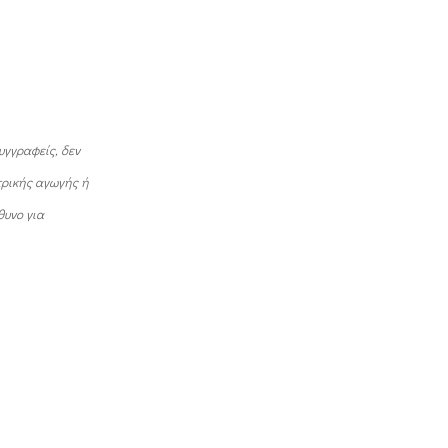
α
υγγραφείς, δεν
τρικής αγωγής ή
θυνο για