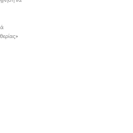
λά
θερίας»