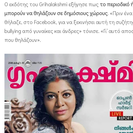
λ
Ο εκδότης του Grihalakshmi εξήγησε πως
το περιοδικό 
μπορούν να θηλάζουν σε δημόσιους χώρους
. «Πριν έν
λ
θήλαζε, στο Facebook, για να ξεκινήσει αυτή τη συζήτ
ο
bullying από γυναίκες και άνδρες» τόνισε. «Γι’ αυτό 
ι
που θηλάζουν».
ν
δ
ι
κ
ο
ύ
π
ε
ρ
ι