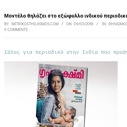
Μοντέλο θηλάζει στο εξώφυλλο ινδικού περιοδικού
BY:
MITRIKOSTHILASMOS.COM
ON:
09/03/2018
IN:
ΘΗΛΑΣΜΌ
0 COMMENTS
Σάλος για περιοδικό στην Ινδία που προά
Μ
ο
ν
τ
έ
λ
ο
θ