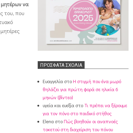
ν μητέρων να
ς του, που
κτυακό
ς μητέρες
ΠΡΌΣΦΑΤΑ ΣΧΌΛΙΑ
Ευαγγελία
στο
Η στιγμή που ένα μωρό
θηλάζει για πρώτη φορά σε ηλικία 6
μηνών (βίντεο)
υγεία και ευεξία
στο
Τι πρέπει να ξέρουμε
για τον πόνο στο παιδικό στήθος
Elena
στο
Πώς βοηθούν οι αναπνοές
τοκετού στη διαχείριση του πόνου