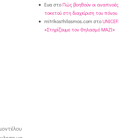
Ευα
στο
Πώς βοηθούν οι αναπνοές
τοκετού στη διαχείριση του πόνου
mitrikosthilasmos.com
στο
UNICEF:
«Στηρίζουμε τον Θηλασμό ΜΑΖΙ»
 μοντέλου
όχληση να