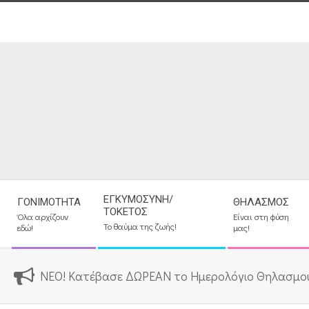
Skip
to
content
Secondary
ΕΓΚΥΜΟΣΎΝΗ/
ΓΟΝΙΜΌΤΗΤΑ
ΘΗΛΑΣΜΌΣ
Navigation
ΤΟΚΕΤΌΣ
Όλα αρχίζουν
Είναι στη φύση
Menu
Το θαύμα της ζωής!
εδώ!
μας!
ΝΕΟ! Κατέβασε ΔΩΡΕΑΝ το Ημερολόγιο Θηλασμο