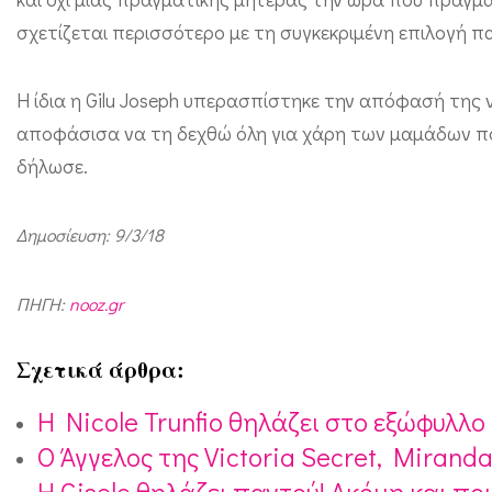
α
σχετίζεται περισσότερο με τη συγκεκριμένη επιλογή π
ι
χ
Η ίδια η Gilu Joseph υπερασπίστηκε την απόφασή της ν
α
αποφάσισα να τη δεχθώ όλη για χάρη των μαμάδων πο
μ
δήλωσε.
ό
ς
Δημοσίευση: 9/3/18
!
ΠΗΓΗ:
nooz.gr
Σχετικά άρθρα:
H Nicole Trunfio θηλάζει στο εξώφυλλο 
Ο Άγγελος της Victoria Secret, Mirand
Η Gisele θηλάζει παντού! Ακόμη και π