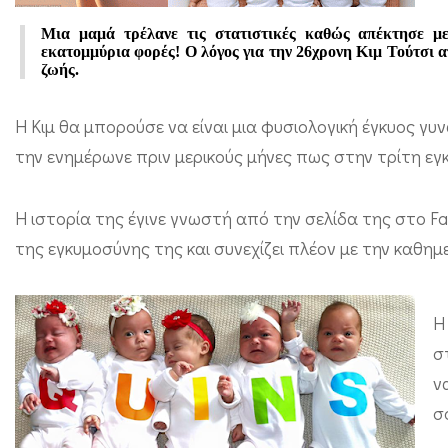
π
Μια μαμά τρέλανε τις στατιστικές καθώς απέκτησε με
ε
εκατομμύρια φορές! Ο λόγος για την 26χρονη Κιμ Τούτσι α
ζωής.
ν
τ
Η Κιμ θα μπορούσε να είναι μια φυσιολογική έγκυος γυ
ά
την ενημέρωνε πριν μερικούς μήνες πως στην τρίτη εγ
δ
υ
Η ιστορία της έγινε γνωστή από την σελίδα της στο F
μ
της εγκυμοσύνης της και συνεχίζει πλέον με την καθημ
α
μ
Η
ε
σ
φ
ν
υ
σ
σ