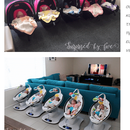
σ
κ
τ
π
ε
ν