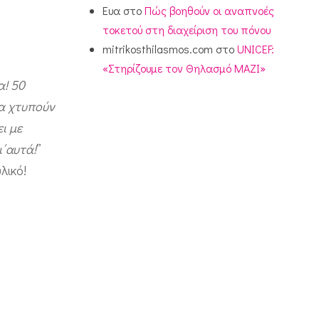
Ευα
στο
Πώς βοηθούν οι αναπνοές
τοκετού στη διαχείριση του πόνου
mitrikosthilasmos.com
στο
UNICEF:
«Στηρίζουμε τον Θηλασμό ΜΑΖΙ»
α! 50
να χτυπούν
ι με
ι΄αυτά!
”
λικό!