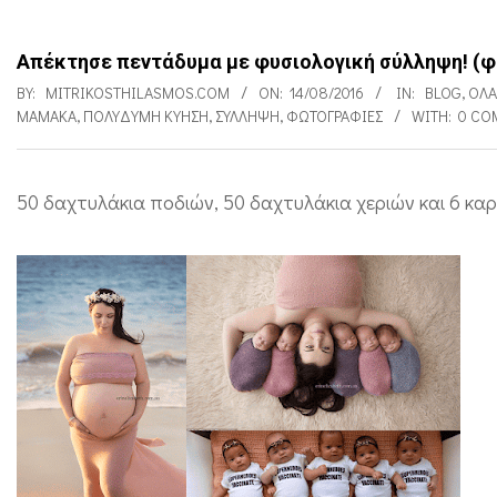
Απέκτησε πεντάδυμα με φυσιολογική σύλληψη! (
BY:
MITRIKOSTHILASMOS.COM
ON:
14/08/2016
IN:
BLOG
,
ΌΛΑ
ΜΑΜΆΚΑ
,
ΠΟΛΎΔΥΜΗ ΚΎΗΣΗ
,
ΣΎΛΛΗΨΗ
,
ΦΩΤΟΓΡΑΦΊΕΣ
WITH:
0 CO
50 δαχτυλάκια ποδιών, 50 δαχτυλάκια χεριών και 6 καρ
Α
π
έ
κ
τ
η
σ
ε