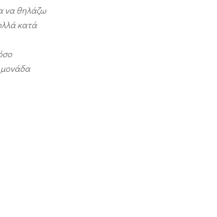
ια να θηλάζω
πολλά κατά
όσο
ν μονάδα