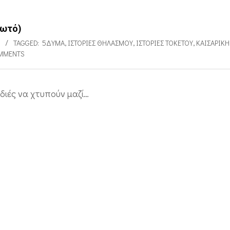
φωτό)
TAGGED:
5ΔΥΜΑ
,
ΙΣΤΟΡΊΕΣ ΘΗΛΑΣΜΟΎ
,
ΙΣΤΟΡΊΕΣ ΤΟΚΕΤΟΎ
,
ΚΑΙΣΑΡΙΚΉ
MMENTS
διές να χτυπούν μαζί…