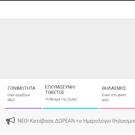
Skip
to
content
Secondary
ΕΓΚΥΜΟΣΎΝΗ/
ΓΟΝΙΜΌΤΗΤΑ
ΘΗΛΑΣΜΌΣ
Navigation
ΤΟΚΕΤΌΣ
Όλα αρχίζουν
Είναι στη φύση
Menu
Το θαύμα της ζωής!
εδώ!
μας!
ΝΕΟ! Κατέβασε ΔΩΡΕΑΝ το Ημερολόγιο Θηλασμο