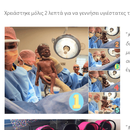
η
Χρειάστηκε μόλις 2 λεπτά για να γεννήσει υγιέστατες τ
!
(
φ
“
ω
δ
τ
μ
ό
α
)
έ
“