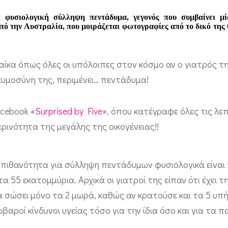
 φυσιολογική σύλληψη πεντάδυμα, γεγονός που συμβαίνει μί
πό την Αυστραλία, που μοιράζεται φωτογραφίες από το δικό της
ναίκα όπως όλες οι υπόλοιπες στον κόσμο αν ο γιατρός τ
κυμοσύνη της, περιμένει… πεντάδυμα!
acebook «
Surprised by Five
», όπου κατέγραφε όλες τις λε
ερινότητα της μεγάλης της οικογένειας!!
 πιθανότητα για σύλληψη πεντάδυμων φυσιολογικά είναι 
τα 55 εκατομμύρια. Αρχικά οι γιατροί της είπαν ότι έχει τ
α σώσει μόνο τα 2 μωρά, καθώς αν κρατούσε και τα 5 υπ
οβαροί κίνδυνοι υγείας τόσο για την ίδια όσο και για τα πα