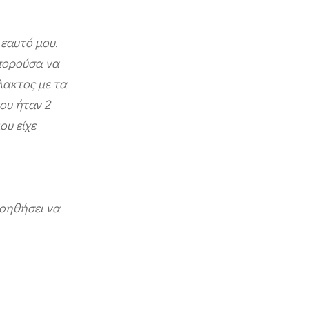
εαυτό μου.
μπορούσα να
λακτος με τα
ου ήταν 2
ου είχε
οηθήσει να