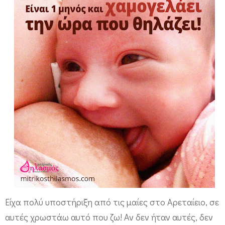
ε
λ
ά
ε
ι
τ
η
ν
ώ
ρ
α
π
ο
Είχα πολύ υποστήριξη από τις μαίες στο Αρεταίειο, σε
υ
αυτές χρωστάω αυτό που ζω! Αν δεν ήταν αυτές, δεν