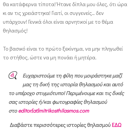
θ
θα κατάφερνα τίποτα! Ήτανε δίπλα μου όλες, ότι ώρα
η
κι αν τις χρειάστηκα! Γιατί, οι συγγενείς… δεν
λ
υπάρχουν! Γενικά όλοι είναι αρνητικοί με το θέμα
ά
θηλασμός!
ζ
ε
Το βασικό είναι το πρώτο ξεκίνημα, να μην πληγωθεί
ι
το στήθος, ώστε να μη πονάει ή μητέρα.
!
(
Ευχαριστούμε τη φίλη που μοιράστηκε μαζί
φ
μας τη δική της ιστορία θηλασμού και αυτό
το υπέροχο στιγμιότυπο! Περιμένουμε και τις δικές
ω
σας ιστορίες ή/και φωτογραφίες θηλασμού
τ
στο
editor[at]mitrikosthilasmos.com
ό
)
Διαβάστε περισσότερες ιστορίες θηλασμού
ΕΔΩ