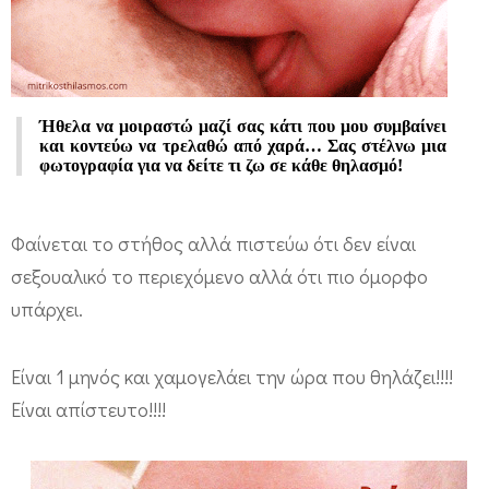
1
μ
η
ν
Ήθελα να μοιραστώ μαζί σας κάτι που μου συμβαίνει
ό
και κοντεύω να τρελαθώ από χαρά… Σας στέλνω μια
φωτογραφία για να δείτε τι ζω σε κάθε θηλασμό!
ς
κ
Φαίνεται το στήθος αλλά πιστεύω ότι δεν είναι
α
σεξουαλικό το περιεχόμενο αλλά ότι πιο όμορφο
ι
υπάρχει.
χ
α
Είναι 1 μηνός και χαμογελάει την ώρα που θηλάζει!!!!
μ
Είναι απίστευτο!!!!
ο
γ