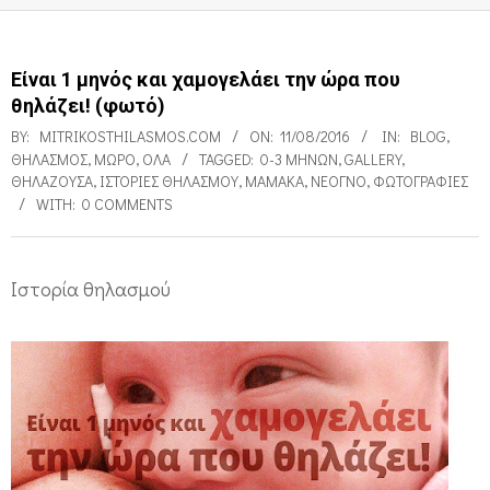
Είναι 1 μηνός και χαμογελάει την ώρα που
θηλάζει! (φωτό)
BY:
MITRIKOSTHILASMOS.COM
ON:
11/08/2016
IN:
BLOG
,
ΘΗΛΑΣΜΌΣ
,
ΜΩΡΌ
,
ΌΛΑ
TAGGED:
0-3 ΜΗΝΏΝ
,
GALLERY
,
ΘΗΛΆΖΟΥΣΑ
,
ΙΣΤΟΡΊΕΣ ΘΗΛΑΣΜΟΎ
,
ΜΑΜΆΚΑ
,
ΝΕΟΓΝΌ
,
ΦΩΤΟΓΡΑΦΊΕΣ
WITH:
0 COMMENTS
Ιστορία θηλασμού
Ε
ί
ν
α
ι