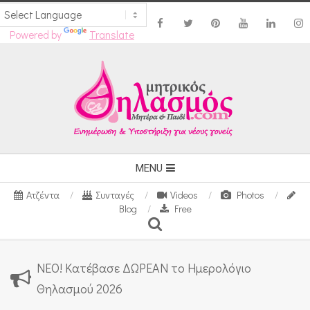
Powered by
Translate
Skip
to
content
Secondary
MENU
Navigation
Ατζέντα
Συνταγές
Videos
Photos
Menu
Blog
Free
Search
ΝΕΟ! Κατέβασε ΔΩΡΕΑΝ το Ημερολόγιο
Θηλασμού 2026