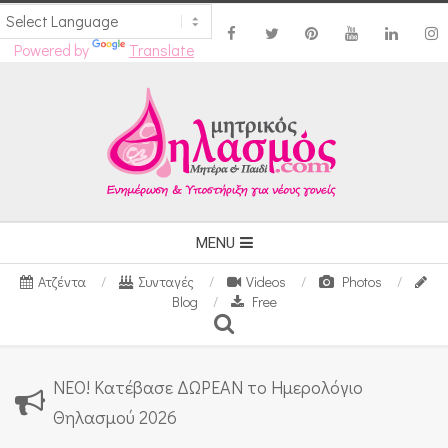
Powered by
Translate
Skip
to
content
Secondary
MENU
Navigation
Ατζέντα
Συνταγές
Videos
Photos
Menu
Blog
Free
Search
ΝΕΟ! Κατέβασε ΔΩΡΕΑΝ το Ημερολόγιο
Θηλασμού 2026