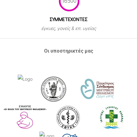
16500
ΣΥΜΜΕΤEΧΟΝΤΕΣ
έγκυες, γονείς & επ. υγείας
Οι υποστηρικτές μας