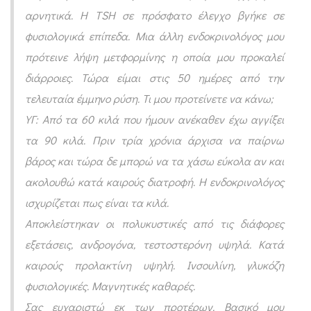
ή
αρνητικά. Η TSH σε πρόσφατο έλεγχο βγήκε σε
μ
φυσιολογικά επίπεδα. Μια άλλη ενδοκρινολόγος μου
α
πρότεινε λήψη μετφορμίνης η οποία μου προκαλεί
τ
διάρροιες. Τώρα είμαι στις 50 ημέρες από την
α
τελευταία έμμηνο ρύση. Τι μου προτείνετε να κάνω;
κ
ΥΓ: Από τα 60 κιλά που ήμουν ανέκαθεν έχω αγγίξει
α
τα 90 κιλά. Πριν τρία χρόνια άρχισα να παίρνω
βάρος και τώρα δε μπορώ να τα χάσω εύκολα αν και
ι
ακολουθώ κατά καιρούς διατροφή. Η ενδοκρινολόγος
α
ισχυρίζεται πως είναι τα κιλά.
π
Αποκλείστηκαν οι πολυκυστικές από τις διάφορες
ο
εξετάσεις, ανδρογόνα, τεστοστερόνη υψηλά. Κατά
υ
καιρούς προλακτίνη υψηλή. Ινσουλίνη, γλυκόζη
σ
φυσιολογικές. Μαγνητικές καθαρές.
ί
Σας ευχαριστώ εκ των προτέρων. Βασικό μου