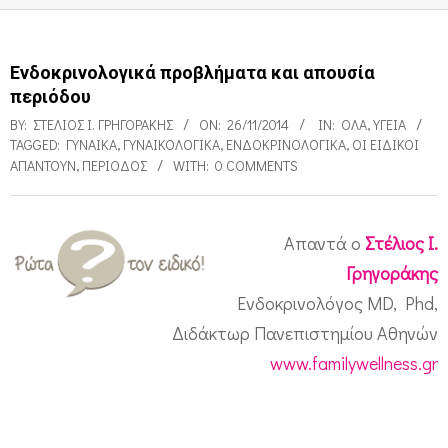
Ενδοκρινολογικά προβλήματα και απουσία
περιόδου
BY:
ΣΤΈΛΙΟΣ Ι. ΓΡΗΓΟΡΆΚΗΣ
ON:
26/11/2014
IN:
ΌΛΑ
,
ΥΓΕΊΑ
TAGGED:
ΓΥΝΑΊΚΑ
,
ΓΥΝΑΙΚΟΛΟΓΙΚΆ
,
ΕΝΔΟΚΡΙΝΟΛΟΓΙΚΆ
,
ΟΙ ΕΙΔΙΚΟΊ
ΑΠΑΝΤΟΎΝ
,
ΠΕΡΊΟΔΟΣ
WITH:
0 COMMENTS
Απαντά ο
Στέλιος Ι.
Ε
Γρηγοράκης
ν
Ενδοκρινολόγος MD, Phd,
δ
Διδάκτωρ Πανεπιστημίου Αθηνών
ο
www.familywellness.gr
κ
ρ