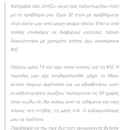
ι
Καλημέρα σας. ελπίζω να μη σας ταλαιπωρήσω πολύ
ν
με το πρόβλημα μου. Είμαι 32 ετών με προβλήματα
ο
στον κύκλο μου από μικρή ακόμα ηλικία. Έπειτα από
λ
πολλές επισκέψεις σε διάφορους γιατρούς, πέρυσι
ο
διαγνώστηκα με χασιμότο. επίσης έχω ανεπάρκεια
γ
Β12.
ι
Παίρνω μόνο Τ4 και είχα κάνει ενέσεις για τη Β12. Η
κ
περίοδος μου είχε σταθεροποιηθεί μέχρι το Μάιο,
ά
έκτοτε παίρνω duphaston για να αδιαθετήσω, γιατί
π
οι καθυστερήσεις αγγίζουν τουλάχιστον τις 50 ημέρες
ρ
όπου νιώθω ότι θα σκάσω από τα οιδήματα και τους
ο
πόνους στο στήθος, τη μέση κτλ. Ο ενδοκρινολόγος
β
μου τα πρότεινε.
λ
Παρέλειψα να πω πως δυο τεστ εγκυμοσύνης βγήκαν