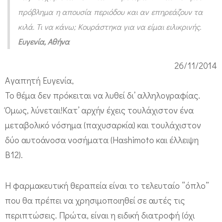
α
πρόβλημα η απουσία περιόδου και αν επηρεάζουν τα
π
κιλά. Τι να κάνω; Κουράστηκα για να είμαι ειλικρινής.
ε
Ευγενία, Αθήνα
ρ
26/11/2014
ι
Aγαπητή Ευγενία,
ό
Το θέμα δεν πρόκειται να λυθεί δι’ αλληλογραφίας.
δ
Όμως, λύνεται!Κατ’ αρχήν έχεις τουλάχιστον ένα
ο
μεταβολικό νόσημα (παχυσαρκία) και τουλάχιστον
υ
δύο αυτοάνοσα νοσήματα (Ηαshimoto και έλλειψη
Β12).
Η φαρμακευτική θεραπεία είναι το τελευταίο “όπλο”
που θα πρέπει να χρησιμοποιηθεί σε αυτές τις
περιπτώσεις. Πρώτα, είναι η ειδική διατροφή (όχι