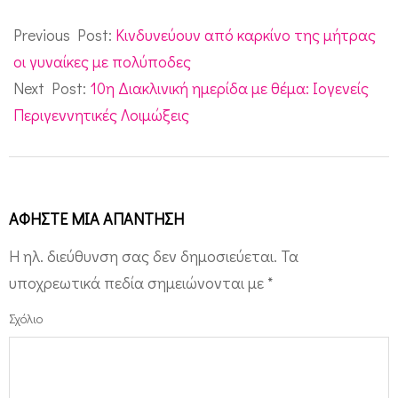
2014-
11-
Previous Post:
Κινδυνεύουν από καρκίνο της μήτρας
26
οι γυναίκες με πολύποδες
Next Post:
10η Διακλινική ημερίδα με θέμα: Ιογενείς
Περιγεννητικές Λοιμώξεις
ΑΦΉΣΤΕ ΜΙΑ ΑΠΆΝΤΗΣΗ
Η ηλ. διεύθυνση σας δεν δημοσιεύεται.
Τα
υποχρεωτικά πεδία σημειώνονται με
*
Σχόλιο