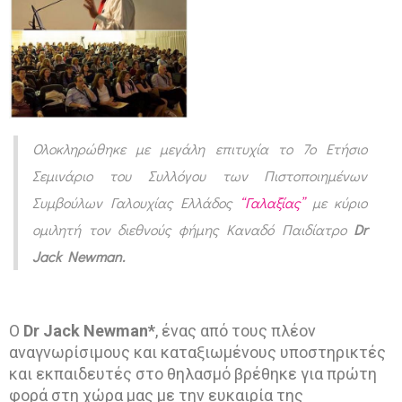
α
φ
ι
κ
ό
Ολοκληρώθηκε με μεγάλη επιτυχία το 7ο Ετήσιο
υ
Σεμινάριο του Συλλόγου των Πιστοποιημένων
λ
Συμβούλων Γαλουχίας Ελλάδος
“Γαλαξίας”
με κύριο
ι
ομιλητή τον διεθνούς φήμης Καναδό Παιδίατρο
Dr
κ
Jack Newman.
ό
κ
α
Ο
Dr Jack Newman*
, ένας από τους πλέον
αναγνωρίσιμους και καταξιωμένους υποστηρικτές
ι
και εκπαιδευτές στο θηλασμό βρέθηκε για πρώτη
β
φορά στη χώρα μας με την ευκαιρία της