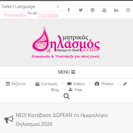
Powered by
Translate
Skip
to
content
Secondary
MENU
Navigation
Ατζέντα
Συνταγές
Videos
Photos
Menu
Blog
Free
Search
ΝΕΟ! Κατέβασε ΔΩΡΕΑΝ το Ημερολόγιο
Θηλασμού 2026