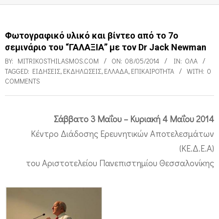
Φωτογραφικό υλικό και βίντεο από το 7o
σεμινάριο του “ΓΑΛΑΞΙΑ” με τον Dr Jack Newman
BY:
MITRIKOSTHILASMOS.COM
ON:
08/05/2014
IN:
ΌΛΑ
TAGGED:
ΕΙΔΉΣΕΙΣ
,
ΕΚΔΗΛΏΣΕΙΣ
,
ΕΛΛΆΔΑ
,
ΕΠΙΚΑΙΡΌΤΗΤΑ
WITH:
0
COMMENTS
Σάββατο 3 Μαΐου – Κυριακή 4 Μαΐου 2014
Φ
Κέντρο Διάδοσης Ερευνητικών Αποτελεσμάτων
ω
(ΚΕ.Δ.Ε.Α)
τ
του Αριστοτελείου Πανεπιστημίου Θεσσαλονίκης
ο
γ
ρ