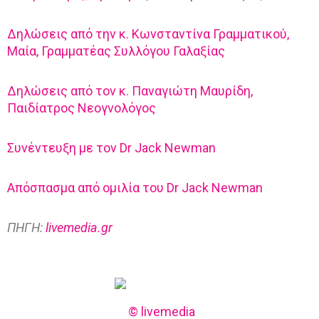
c
k
Δηλώσεις από την κ. Κωνσταντίνα Γραμματικού,
Μαία, Γραμματέας Συλλόγου Γαλαξίας
N
e
Δηλώσεις από τον κ. Παναγιώτη Μαυρίδη,
w
Παιδίατρος Νεογνολόγος
m
a
Συνέντευξη με τον Dr Jack Newman
n
Απόσπασμα από ομιλία του Dr Jack Newman
ΠΗΓΗ:
livemedia.gr
© livemedia