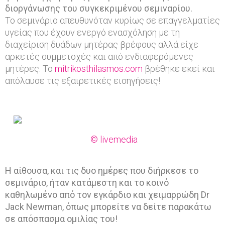
ί
διοργάνωσης του συγκεκριμένου σεμιναρίου.
Το σεμινάριο απευθυνόταν κυρίως σε επαγγελματίες
ν
υγείας που έχουν ενεργό ενασχόληση με τη
τ
διαχείριση δυάδων μητέρας βρέφους αλλά είχε
ε
αρκετές συμμετοχές και από ενδιαφερόμενες
μητέρες. Το
mitrikosthilasmos.com
βρέθηκε εκεί και
ο
απόλαυσε τις εξαιρετικές εισηγήσεις!
α
π
ό
τ
© livemedia
ο
7
Η αίθουσα, και τις δυο ημέρες που διήρκεσε το
o
σεμινάριο, ήταν κατάμεστη και το κοινό
καθηλωμένο από τον εγκάρδιο και χειμαρρώδη Dr
σ
Jack Newman, όπως μπορείτε να δείτε παρακάτω
ε
σε απόσπασμα ομιλίας του!