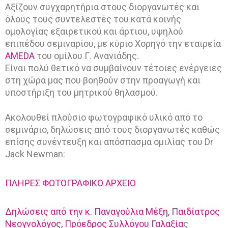
Α
Αξίζουν συγχαρητήρια στους διοργανωτές και
όλους τους συντελεστές του κατά κοινής
Ξ
ομολογίας εξαιρετικού και άρτιου, υψηλού
Ι
επιπέδου σεμιναρίου, με κύριο Χορηγό την εταιρεία
Α
AMEDA
του ομίλου Γ. Ανανιάδης.
Είναι πολύ θετικό να συμβαίνουν τέτοιες ενέργειες
”
στη χώρα μας που βοηθούν στην προαγωγή και
μ
υποστήριξη του μητρικού θηλασμού.
ε
Ακολουθεί πλούσιο φωτογραφικό υλικό από το
τ
σεμινάριο, δηλώσεις από τους διοργανωτές καθώς
ο
επίσης συνέντευξη και απόσπασμα ομιλίας του Dr
ν
Jack Newman:
D
ΠΛΗΡΕΣ ΦΩΤΟΓΡΑΦΙΚΟ ΑΡΧΕΙΟ
r
J
Δηλώσεις από την κ. Παναγούλια Μέξη, Παιδίατρος
a
Νεογνολόγος, Πρόεδρος Συλλόγου Γαλαξία
ς