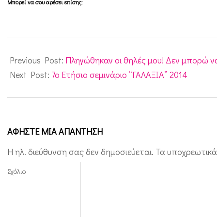
Μπορεί να σου αρέσει επίσης:
υ
σ
τ
2014-
ι
02-
Previous Post:
Πληγώθηκαν οι θηλές μου! Δεν μπορώ 
κ
06
Next Post:
7o Ετήσιο σεμινάριο “ΓΑΛΑΞΙΑ” 2014
έ
ς
ω
ο
ΑΦΉΣΤΕ ΜΙΑ ΑΠΆΝΤΗΣΗ
θ
Η ηλ. διεύθυνση σας δεν δημοσιεύεται.
Τα υποχρεωτικά
ή
Σχόλιο
κ
ε
ς