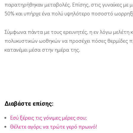
η
παρατηρήθηκαν μεταβολές. Επίσης, στις γυναίκες με
50% και υπήρχε ένα πολύ υψηλότερο ποσοστό ωορρηξί
γ
ο
Σύμφωνα πάντα με τους ερευνητές, η εν λόγω μελέτη κ
ν
πολυκυστικών ωοθηκών να προσέχει πόσες θερμίδες προ
ι
κατανέμει μέσα στην ημέρα της.
μ
ό
τ
η
τ
α
Διαβάστε επίσης:
σ
Εσύ ξέρεις τις γόνιμες μέρες σου;
ε
Θέλετε αγόρι; να τρώτε γερό πρωινό!
γ