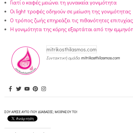
Γιατί ο καφές μειώνει τη γυναικεία γονιμότητα
υ
Οι light τροφές οδηγούν σε μείωση της γονιμότητας
ν
Ο τρόπος ζωής επηρεάζει τις πιθανότητες επιτυχία
α
Η γονιμότητα της κόρης εξαρτάται από την εμμηνό
ί
κ
mitrikosthilasmos.com
ε
Συντακτική ομάδα
mitrikosthilasmos.com
ς
μ
ε
π
ο
λ
ΣΟΥ ΆΡΕΣΕ ΑΥΤΌ ΠΟΥ ΔΙΆΒΑΣΕΣ; ΜΟΙΡΆΣΟΥ ΤΟ!
υ
κ