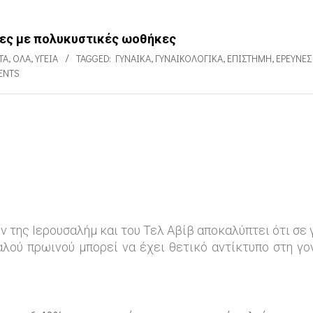
ίκες με πολυκυστικές ωοθήκες
ΤΑ
,
ΌΛΑ
,
ΥΓΕΊΑ
TAGGED:
ΓΥΝΑΊΚΑ
,
ΓΥΝΑΙΚΟΛΟΓΙΚΆ
,
ΕΠΙΣΤΉΜΗ
,
ΕΡΕΥΝΕΣ
ENTS
 της Ιερουσαλήμ και του Τελ Αβίβ αποκαλύπτει ότι σε 
λού πρωινού μπορεί να έχει θετικό αντίκτυπο στη γο