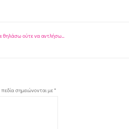
να θηλάσω ούτε να αντλήσω…
 πεδία σημειώνονται με
*