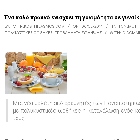
Ένα καλό πρωινό ενισχύει τη γονιμότητα σε γυνα
BY:
MITRIKOSTHILASMOS.COM
ON:
06/02/2014
IN:
ΓΟΝΙΜΌΤΗ
ΠΟΛΥΚΥΣΤΙΚΈΣ ΩΟΘΉΚΕΣ
,
ΠΡΟΒΛΉΜΑΤΑ ΣΎΛΛΗΨΗΣ
WITH:
0 COMM
Έ
ν
α
κ
Μια νέα μελέτη από ερευνητές των Πανεπιστημίων
α
με πολυκυστικές ωοθήκες η κατανάλωση ενός κα
λ
τους.
ό
π