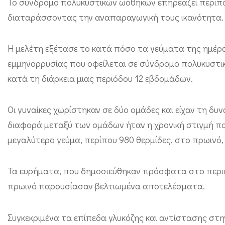
Το σύνδρομο πολυκυστικών ωοθηκών επηρεάζει περίπο
ρ
διαταράσσοντας την αναπαραγωγική τους ικανότητα.
ω
ι
Η μελέτη εξέτασε το κατά πόσο τα γεύματα της ημέρα
ν
εμμηνορρυσίας που οφείλεται σε σύνδρομο πολυκυστι
ό
κατά τη διάρκεια μιας περιόδου 12 εβδομάδων.
ε
ν
Οι γυναίκες χωρίστηκαν σε δύο ομάδες και είχαν τη δ
ι
διαφορά μεταξύ των ομάδων ήταν η χρονική στιγμή π
σ
μεγαλύτερο γεύμα, περίπου 980 θερμίδες, στο πρωινό,
χ
ύ
Τα ευρήματα, που δημοσιεύθηκαν πρόσφατα στο περιοδικ
ε
πρωινό παρουσίασαν βελτιωμένα αποτελέσματα.
ι
τ
Συγκεκριμένα τα επίπεδα γλυκόζης και αντίστασης στη