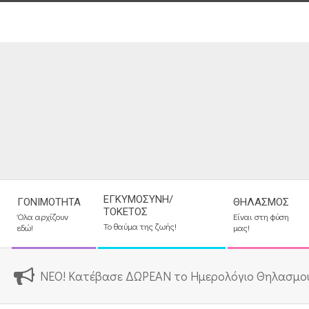
Skip
to
content
Secondary
ΕΓΚΥΜΟΣΎΝΗ/
ΓΟΝΙΜΌΤΗΤΑ
ΘΗΛΑΣΜΌΣ
Navigation
ΤΟΚΕΤΌΣ
Όλα αρχίζουν
Είναι στη φύση
Menu
Το θαύμα της ζωής!
εδώ!
μας!
ΝΕΟ! Κατέβασε ΔΩΡΕΑΝ το Ημερολόγιο Θηλασμο