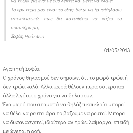
να τρώει για ένα με δύο λεπτά και μετά να κλαίει.
ε
Το ερώτημα μου είναι το εξής: θέλω να ξαναθηλάσω
ι
αποκλειστικά, πως θα καταφέρω να κόψω το
σ
συμπλήρωμα;
τ
Σοφία,
Ηράκλειο
ι
01/05/2013
κ
ά
Αγαπητή Σοφία,
Ο χρόνος θηλασμού δεν σημαίνει ότι το μωρό τρώει ή
δεν τρώει καλά. Άλλα μωρά θέλουν περισσότερο και
άλλα λιγότερο χρόνο για να θηλάσουν.
Ένα μωρό που σταματά να θηλάζει και κλαίει μπορεί
να θέλει να ρευτεί άρα το βάζουμε να ρευτεί. Μπορεί
να δυσανασχετεί, ιδιαίτερα αν τρώει λαίμαργα, επειδή
μειώνεται η ροή.