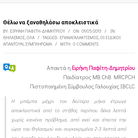
Θέλω να ξαναθηλάσω αποκλειστικά
BY:
ΕΙΡΉΝΗ ΠΑΦΊΤΗ-ΔΗΜΗΤΡΊΟΥ
ON:
01/05/2013
IN:
ΘΗΛΑΣΜΌΣ
,
ΌΛΑ
TAGGED:
ΕΠΑΝΑΓΑΛΑΚΤΙΣΜΌΣ
,
ΟΙ ΕΙΔΙΚΟΊ
ΑΠΑΝΤΟΎΝ
,
ΣΥΜΠΛΉΡΩΜΑ
WITH:
0 COMMENTS
Απαντά η
Ειρήνη Παφίτη-Δημητρίου
Θ
Παιδίατρος MB ChB MRCPCH
έ
Πιστοποιημένη Σύμβουλος Γαλουχίας IBCLC
λ
Η μπέμπα μέχρι τον δεύτερο μήνα έτρωγε
ω
αποκλειστικά από το στήθος περίπου δέκα λεπτά
ν
χωρίς κανένα πρόβλημα, από εκεί και έπειτα την
α
ώρα του θηλασμού και συγκεκριμένα 2-3 λεπτά από
ξ
την έναρξη του άρχιζε να κλαίει και σταματούσε να