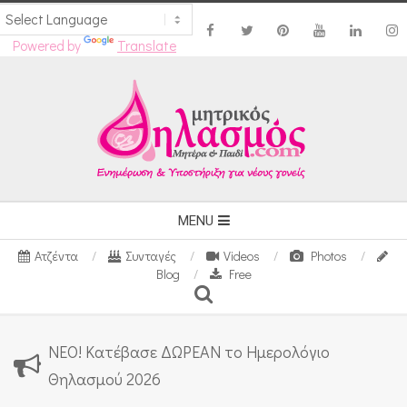
Powered by
Translate
Skip
to
content
Secondary
MENU
Navigation
Ατζέντα
Συνταγές
Videos
Photos
Menu
Blog
Free
Search
ΝΕΟ! Κατέβασε ΔΩΡΕΑΝ το Ημερολόγιο
Θηλασμού 2026