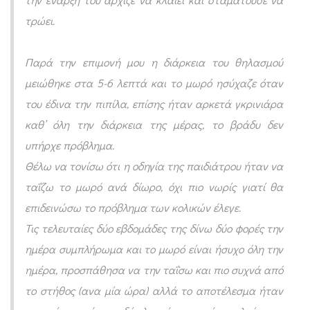
α
τρώει.
ν
α
Παρά την επιμονή μου η διάρκεια του θηλασμού
θ
μειώθηκε στα 5-6 λεπτά και το μωρό ησύχαζε όταν
η
του έδινα την πιπίλα, επίσης ήταν αρκετά γκρινιάρα
λ
καθ’ όλη την διάρκεια της μέρας, το βράδυ δεν
υπήρχε πρόβλημα.
ά
Θέλω να τονίσω ότι η οδηγία της παιδιάτρου ήταν να
σ
ταΐζω το μωρό ανά δίωρο, όχι πιο νωρίς γιατί θα
ω
επιδεινώσω το πρόβλημα των κολικών έλεγε.
α
Τις τελευταίες δύο εβδομάδες της δίνω δύο φορές την
π
ημέρα συμπλήρωμα και το μωρό είναι ήσυχο όλη την
ο
ημέρα, προσπάθησα να την ταΐσω και πιο συχνά από
κ
το στήθος (ανα μία ώρα) αλλά το αποτέλεσμα ήταν
λ