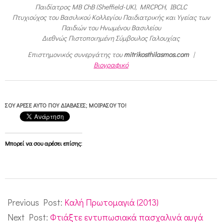
Παιδίατρος MB ChB (Sheffield-UK), MRCPCH, IBCLC
Πτυχιούχος του Βασιλικού Κολλεγίου Παιδιατρικής και Υγείας των
Παιδιών του Ηνωμένου Βασιλείου
Διεθνώς Πιστοποιημένη Σύμβουλος Γαλουχίας
Επιστημονικός συνεργάτης του
mitrikosthilasmos.com
|
Βιογραφικό
ΣΟΥ ΆΡΕΣΕ ΑΥΤΌ ΠΟΥ ΔΙΆΒΑΣΕΣ; ΜΟΙΡΆΣΟΥ ΤΟ!
Μπορεί να σου αρέσει επίσης:
2013-
05-
Previous Post:
Καλή Πρωτομαγιά (2013)
01
Next Post:
Φτιάξτε εντυπωσιακά πασχαλινά αυγά