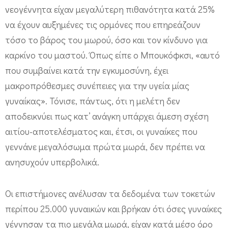
γ
νεογέννητα είχαν μεγαλύτερη πιθανότητα κατά 25%
ι
να έχουν αυξημένες τις ορμόνες που επηρεάζουν
α
τόσο το βάρος του μωρού, όσο και τον κίνδυνο για
τ
καρκίνο του μαστού. Όπως είπε ο Μπουκόφκσι, «αυτό
που συμβαίνει κατά την εγκυμοσύνη, έχει
ι
μακροπρόθεσμες συνέπειες για την υγεία μίας
ς
γυναίκας». Τόνισε, πάντως, ότι η μελέτη δεν
π
αποδεικνύει πως κατ’ ανάγκη υπάρχει άμεση σχέση
ρ
αιτίου-αποτελέσματος και, έτσι, οι γυναίκες που
ω
γεννάνε μεγαλόσωμα πρώτα μωρά, δεν πρέπει να
τ
ανησυχούν υπερβολικά.
ό
τ
Οι επιστήμονες ανέλυσαν τα δεδομένα των τοκετών
ο
περίπου 25.000 γυναικών και βρήκαν ότι όσες γυναίκες
κ
γέννησαν τα πιο μεγάλα μωρά, είχαν κατά μέσο όρο