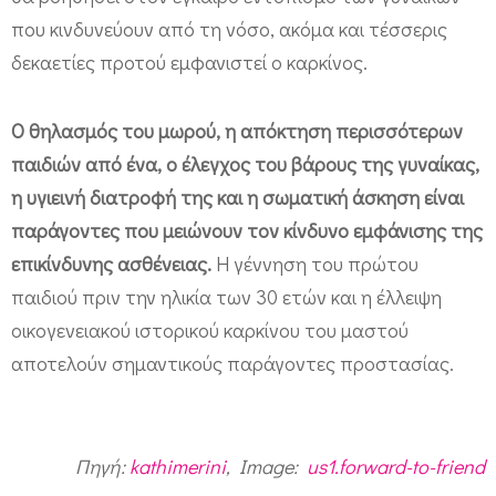
ο
που κινδυνεύουν από τη νόσο, ακόμα και τέσσερις
υ
δεκαετίες προτού εμφανιστεί ο καρκίνος.
ς
μ
Ο θηλασμός του μωρού, η απόκτηση περισσότερων
ω
παιδιών από ένα, ο έλεγχος του βάρους της γυναίκας,
ρ
η υγιεινή διατροφή της και η σωματική άσκηση είναι
ά
παράγοντες που μειώνουν τον κίνδυνο εμφάνισης της
επικίνδυνης ασθένειας.
Η γέννηση του πρώτου
παιδιού πριν την ηλικία των 30 ετών και η έλλειψη
οικογενειακού ιστορικού καρκίνου του μαστού
αποτελούν σημαντικούς παράγοντες προστασίας.
Πηγή:
kathimerini
, Image:
us1.forward-to-friend