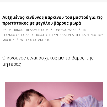
Αυξημένος κίνδυνος καρκίνου του μαστού για τις
πρωτότοκες με μεγάλου βάρους μωρά
BY:
MITRIKOSTHILASMOS.COM
ON:
19/07/2012
IN:
ΕΓΚΥΜΟΣΎΝΗ
,
ΌΛΑ
TAGGED:
ΕΡΕΥΝΕΣ ΚΑΙ ΜΕΛΈΤΕΣ
,
ΚΑΡΚΊΝΟΣ ΤΟΥ
ΜΑΣΤΟΎ
WITH:
0 COMMENTS
Ο κίνδυνος είναι άσχετος με το βάρος της
Α
μητέρας
υ
ξ
η
μ
έ