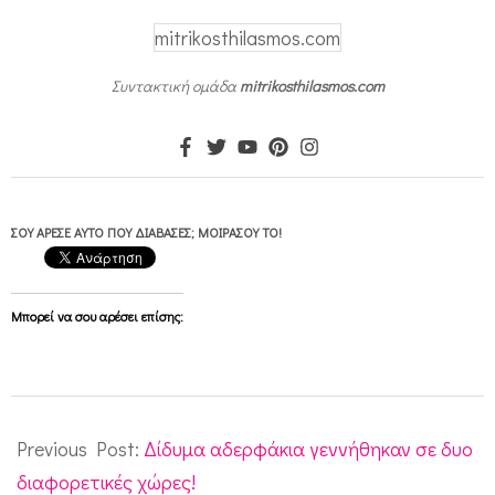
mitrikosthilasmos.com
Συντακτική ομάδα
mitrikosthilasmos.com
ΣΟΥ ΆΡΕΣΕ ΑΥΤΌ ΠΟΥ ΔΙΆΒΑΣΕΣ; ΜΟΙΡΆΣΟΥ ΤΟ!
Μπορεί να σου αρέσει επίσης:
2012-
07-
Previous Post:
Δίδυμα αδερφάκια γεννήθηκαν σε δυο
19
διαφορετικές χώρες!