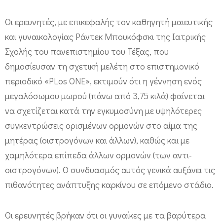
κ
ί
Οι ερευνητές, με επικεφαλής τον καθηγητή μαιευτικής
και γυναικολογίας Ράντεκ Μπουκόφσκι της Ιατρικής
ν
Σχολής του πανεπιστημίου του Τέξας, που
ο
δημοσίευσαν τη σχετική μελέτη στο επιστημονικό
υ
περιοδικό «PLos ONE», εκτιμούν ότι η γέννηση ενός
τ
μεγαλόσωμου μωρού (πάνω από 3,75 κιλά) φαίνεται
ο
να σχετίζεται κατά την εγκυμοσύνη με υψηλότερες
υ
συγκεντρώσεις ορισμένων ορμονών στο αίμα της
μ
μητέρας (οιστρογόνων και άλλων), καθώς και με
α
χαμηλότερα επίπεδα άλλων ορμονών (των αντι-
σ
οιστρογόνων). Ο συνδυασμός αυτός γενικά αυξάνει τις
τ
πιθανότητες ανάπτυξης καρκίνου σε επόμενο στάδιο.
ο
ύ
Οι ερευνητές βρήκαν ότι οι γυναίκες με τα βαρύτερα