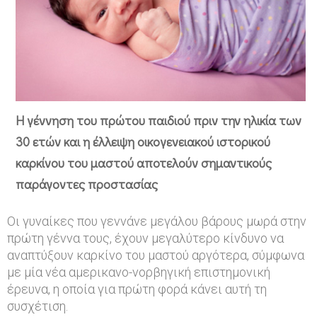
ν
ο
ς
κ
ί
Η γέννηση του πρώτου παιδιού πριν την ηλικία των
ν
30 ετών και η έλλειψη οικογενειακού ιστορικού
δ
καρκίνου του μαστού αποτελούν σημαντικούς
υ
παράγοντες προστασίας
ν
ο
Οι γυναίκες που γεννάνε μεγάλου βάρους μωρά στην
ς
πρώτη γέννα τους, έχουν μεγαλύτερο κίνδυνο να
αναπτύξουν καρκίνο του μαστού αργότερα, σύμφωνα
κ
με μία νέα αμερικανο-νορβηγική επιστημονική
α
έρευνα, η οποία για πρώτη φορά κάνει αυτή τη
ρ
συσχέτιση.