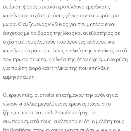
ε
δυόμιση φορές μεγαλύτερο κίνδυνο εμφάνισης
ς
καρκίνου σε σχέση με όσες γέννησαν τα μικρότερα
μ
μωρά. Ο αυξημένος κίνδυνος για την μητέρα είναι
ε
άσχετος με το βάρος της ίδιας και ανεξάρτητος σε
μ
σχέση με τους λοιπούς παράγοντες κινδύνου για
ε
καρκίνο του μαστού, όπως η ηλικία της γυναίκας κατά
τον πρώτο τοκετό, η ηλικία της όταν είχε έμμηνο ρύση
γ
για πρώτη φορά και η ηλικία της που επήλθε η
ά
εμμηνόπαυση.
λ
ο
Οι ερευνητές, οι οποίοι επεσήμαναν την ανάγκη να
υ
γίνουν κι άλλες μεγαλύτερες έρευνες πάνω στο
β
ζήτημα, ώστε να επιβεβαιωθούν ή όχι τα
ά
συμπεράσματά τους, ευελπιστούν ότι η μελέτη τους
ρ
θα βοηθήσει στον έγκαιρο εντοπισμό των γυναικών