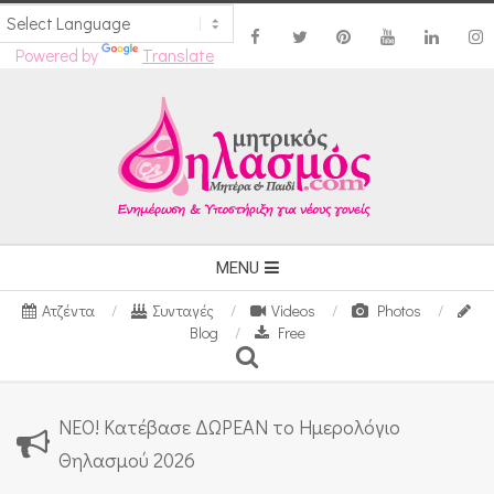
Powered by
Translate
Skip
to
content
Secondary
MENU
Navigation
Ατζέντα
Συνταγές
Videos
Photos
Menu
Blog
Free
Search
ΝΕΟ! Κατέβασε ΔΩΡΕΑΝ το Ημερολόγιο
Θηλασμού 2026