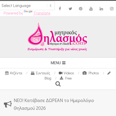
Powered by
Translate
Skip
to
content
Secondary
MENU
Navigation
Ατζέντα
Συνταγές
Videos
Photos
Menu
Blog
Free
Search
ΝΕΟ! Κατέβασε ΔΩΡΕΑΝ το Ημερολόγιο
Θηλασμού 2026