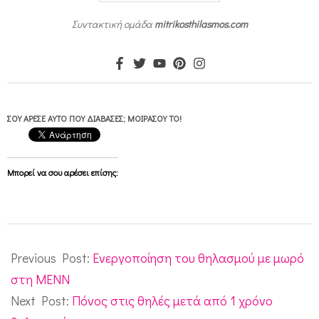
ς
Συντακτική ομάδα
mitrikosthilasmos.com
κ
υ
λ
ι
ΣΟΥ ΆΡΕΣΕ ΑΥΤΌ ΠΟΥ ΔΙΆΒΑΣΕΣ; ΜΟΙΡΆΣΟΥ ΤΟ!
ό
μ
ε
Μπορεί να σου αρέσει επίσης:
ν
ε
2012-
ς
02-
Previous Post:
Ενεργοποίηση του θηλασμού με μωρό
σ
23
στη ΜΕΝΝ
κ
Next Post:
Πόνος στις θηλές μετά από 1 χρόνο
ά