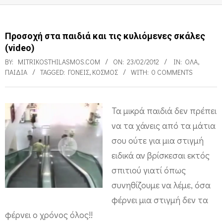
Προσοχή στα παιδιά και τις κυλιόμενες σκάλες
(video)
BY:
MITRIKOSTHILASMOS.COM
ON:
23/02/2012
IN:
ΌΛΑ
,
ΠΑΙΔΙΑ
TAGGED:
ΓΟΝΕΊΣ
,
ΚΌΣΜΟΣ
WITH:
0 COMMENTS
Τα μικρά παιδιά δεν πρέπει
Π
να τα χάνεις από τα μάτια
ρ
σου ούτε για μια στιγμή
ο
ειδικά αν βρίσκεσαι εκτός
σ
σπιτιού γιατί όπως
συνηθίζουμε να λέμε, όσα
ο
φέρνει μια στιγμή δεν τα
χ
φέρνει ο χρόνος όλος!!
ή