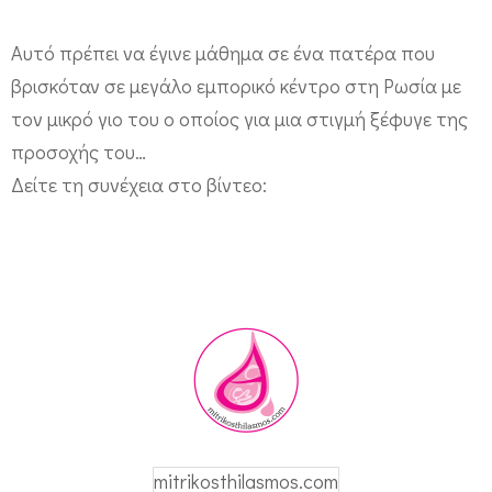
σ
Αυτό πρέπει να έγινε μάθημα σε ένα πατέρα που
τ
βρισκόταν σε μεγάλο εμπορικό κέντρο στη Ρωσία με
α
τον μικρό γιο του ο οποίος για μια στιγμή ξέφυγε της
π
προσοχής του…
α
Δείτε τη συνέχεια στο βίντεο:
ι
δ
ι
ά
κ
α
ι
τ
mitrikosthilasmos.com
ι