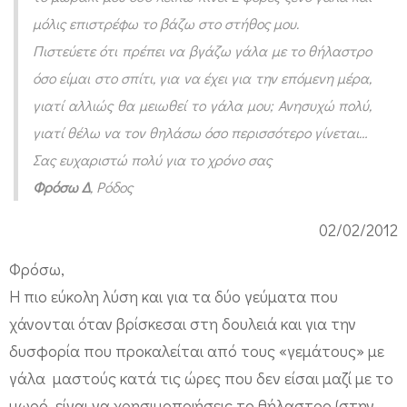
ς
μόλις επιστρέφω το βάζω στο στήθος μου.
σ
Πιστεύετε ότι πρέπει να βγάζω γάλα με το θήλαστρο
υ
όσο είμαι στο σπίτι, για να έχει για την επόμενη μέρα,
ν
γιατί αλλιώς θα μειωθεί το γάλα μου; Ανησυχώ πολύ,
ε
γιατί θέλω να τον θηλάσω όσο περισσότερο γίνεται…
χ
Σας ευχαριστώ πολύ για το χρόνο σας
ί
Φρόσω Δ
, Ρόδος
ζ
02/02/2012
ω
Φρόσω,
τ
Η πιο εύκολη λύση και για τα δύο γεύματα που
ο
χάνονται όταν βρίσκεσαι στη δουλειά και για την
ν
δυσφορία που προκαλείται από τους «γεμάτους» με
θ
γάλα μαστούς κατά τις ώρες που δεν είσαι μαζί με το
η
μωρό, είναι να χρησιμοποιήσεις το θήλαστρο (στην