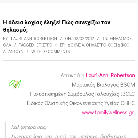
Η άδεια λοχίας έληξε! Πώς συνεχίζω τον
θηλασμό;
BY:
LAURI-ANN ROBERTSON
ON:
02/02/2012
IN:
ΘΗΛΑΣΜΌΣ
,
ΌΛΑ
TAGGED:
ΕΠΙΣΤΡΟΦΉ ΣΤΗ ΔΟΥΛΕΙΆ
,
ΘΉΛΑΣΤΡΟ
,
ΟΙ ΕΙΔΙΚΟΊ
ΑΠΑΝΤΟΎΝ
WITH:
0 COMMENTS
Απαντά η
Lauri-Ann Robertson
Η
Μοριακός Βιολόγος BSCM
ά
Πιστοποιημένη Σύμβουλος Γαλουχίας IBCLC
δ
Ειδικός Ολιστικής Οικογενειακής Υγείας CHHC
ε
www.familywellness.gr
ι
Καλησπέρα σας,
α
Συγχαρητήρια για αυτό τον υπέροχο διαδικτυακό