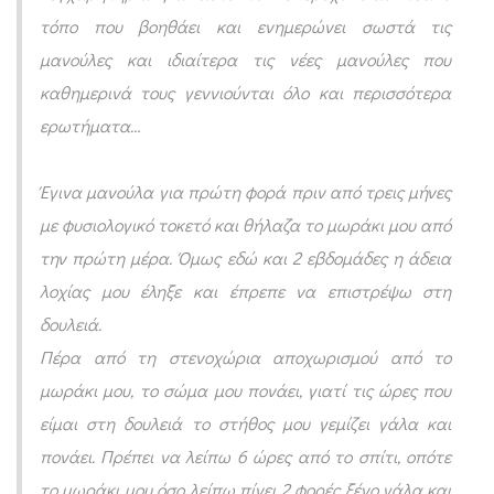
λ
τόπο που βοηθάει και ενημερώνει σωστά τις
ο
μανούλες και ιδιαίτερα τις νέες μανούλες που
χ
καθημερινά τους γεννιούνται όλο και περισσότερα
ί
ερωτήματα…
α
ς
Έγινα μανούλα για πρώτη φορά πριν από τρεις μήνες
έ
με φυσιολογικό τοκετό και θήλαζα το μωράκι μου από
την πρώτη μέρα. Όμως εδώ και 2 εβδομάδες η άδεια
λ
λοχίας μου έληξε και έπρεπε να επιστρέψω στη
η
δουλειά.
ξ
Πέρα από τη στενοχώρια αποχωρισμού από το
ε
μωράκι μου, το σώμα μου πονάει, γιατί τις ώρες που
!
είμαι στη δουλειά το στήθος μου γεμίζει γάλα και
Π
πονάει. Πρέπει να λείπω 6 ώρες από το σπίτι, οπότε
ώ
το μωράκι μου όσο λείπω πίνει 2 φορές ξένο γάλα και