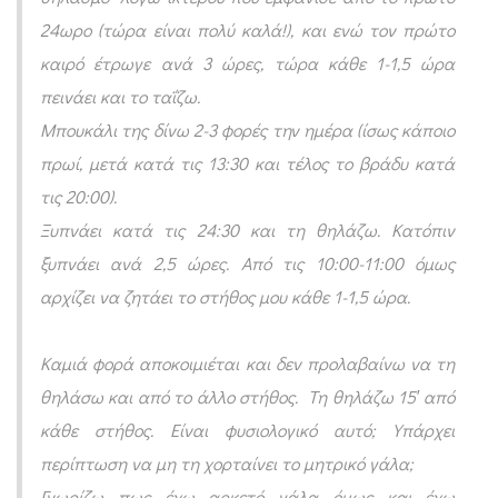
ι
24ωρο (τώρα είναι πολύ καλά!), και ενώ τον πρώτο
ν
καιρό έτρωγε ανά 3 ώρες, τώρα κάθε 1-1,5 ώρα
ά
πεινάει και το ταΐζω.
ε
Μπουκάλι της δίνω 2-3 φορές την ημέρα (ίσως κάποιο
ι
πρωί, μετά κατά τις 13:30 και τέλος το βράδυ κατά
τις 20:00).
π
Ξυπνάει κατά τις 24:30 και τη θηλάζω. Κατόπιν
ε
ξυπνάει ανά 2,5 ώρες. Από τις 10:00-11:00 όμως
ρ
αρχίζει να ζητάει το στήθος μου κάθε 1-1,5 ώρα.
ι
σ
Καμιά φορά αποκοιμιέται και δεν προλαβαίνω να τη
σ
θηλάσω και από το άλλο στήθος. Τη θηλάζω 15′ από
ό
κάθε στήθος. Είναι φυσιολογικό αυτό; Υπάρχει
τ
περίπτωση να μη τη χορταίνει το μητρικό γάλα;
ε
Γνωρίζω πως έχω αρκετό γάλα όμως και έχω