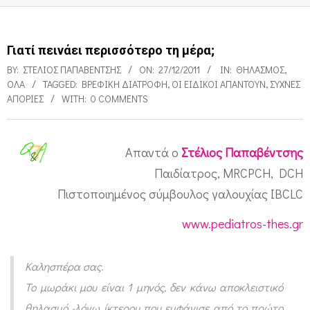
Γιατί πεινάει περισσότερο τη μέρα;
BY:
ΣΤΈΛΙΟΣ ΠΑΠΑΒΈΝΤΣΗΣ
ON:
27/12/2011
IN:
ΘΗΛΑΣΜΌΣ
,
ΌΛΑ
TAGGED:
ΒΡΕΦΙΚΉ ΔΙΑΤΡΟΦΉ
,
ΟΙ ΕΙΔΙΚΟΊ ΑΠΑΝΤΟΎΝ
,
ΣΥΧΝΈΣ
ΑΠΟΡΊΕΣ
WITH:
0 COMMENTS
Απαντά ο
Στέλιος Παπαβέντσης
Γ
Παιδίατρος, MRCPCH, DCH
ι
Πιστοποιημένος σύμβουλος γαλουχίας IBCLC
α
www.pediatros-thes.gr
τ
ί
Καλησπέρα σας.
π
Το μωράκι μου είναι 1 μηνός, δεν κάνω αποκλειστικό
ε
θηλασμό -λόγω ίκτερου που εμφάνισε από το πρώτο