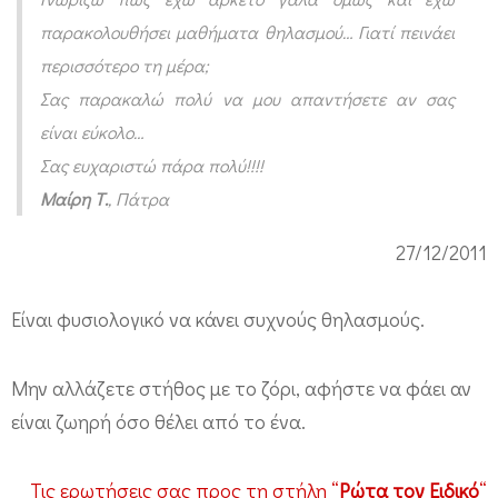
ρ
παρακολουθήσει μαθήματα θηλασμού… Γιατί πεινάει
ο
περισσότερο τη μέρα;
τ
Σας παρακαλώ πολύ να μου απαντήσετε αν σας
η
είναι εύκολο…
μ
Σας ευχαριστώ πάρα πολύ!!!!
έ
Μαίρη Τ.
, Πάτρα
ρ
27/12/2011
α
;
Είναι φυσιολογικό να κάνει συχνούς θηλασμούς.
Μην αλλάζετε στήθος με το ζόρι, αφήστε να φάει αν
είναι ζωηρή όσο θέλει από το ένα.
Τις ερωτήσεις σας προς τη στήλη “
Ρώτα τον Ειδικό
“