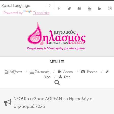
Powered by
Translate
Skip
to
content
Secondary
MENU
Navigation
Ατζέντα
Συνταγές
Videos
Photos
Menu
Blog
Free
Search
ΝΕΟ! Κατέβασε ΔΩΡΕΑΝ το Ημερολόγιο
Θηλασμού 2026