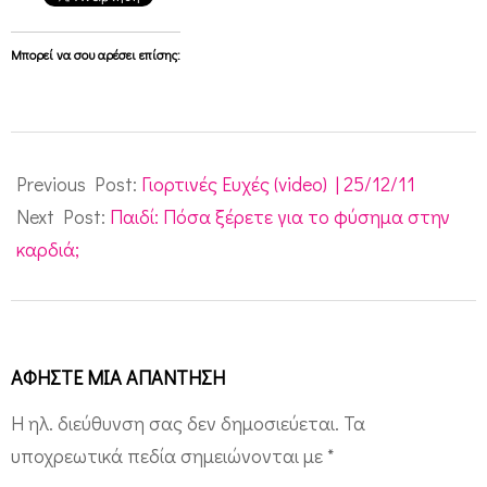
Μπορεί να σου αρέσει επίσης:
2011-
12-
Previous Post:
Γιορτινές Ευχές (video) | 25/12/11
27
Next Post:
Παιδί: Πόσα ξέρετε για το φύσημα στην
καρδιά;
ΑΦΉΣΤΕ ΜΙΑ ΑΠΆΝΤΗΣΗ
Η ηλ. διεύθυνση σας δεν δημοσιεύεται.
Τα
υποχρεωτικά πεδία σημειώνονται με
*