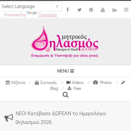
Powered by
Translate
Skip
to
content
Secondary
MENU
Navigation
Ατζέντα
Συνταγές
Videos
Photos
Menu
Blog
Free
Search
ΝΕΟ! Κατέβασε ΔΩΡΕΑΝ το Ημερολόγιο
Θηλασμού 2026