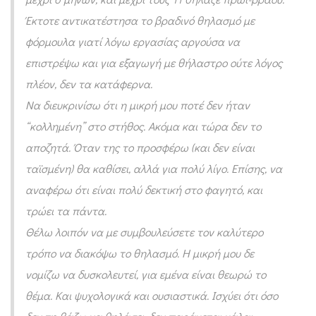
τ
Έκτοτε αντικατέστησα το βραδινό θηλασμό με
ο
φόρμουλα γιατί λόγω εργασίας αργούσα να
υ
επιστρέψω και για εξαγωγή με θήλαστρο ούτε λόγος
θ
πλέον, δεν τα κατάφερνα.
η
Να διευκρινίσω ότι η μικρή μου ποτέ δεν ήταν
λ
“κολλημένη” στο στήθος. Ακόμα και τώρα δεν το
αποζητά. Όταν της το προσφέρω (και δεν είναι
α
ταϊσμένη) θα καθίσει, αλλά για πολύ λίγο. Επίσης, να
σ
αναφέρω ότι είναι πολύ δεκτική στο φαγητό, και
μ
τρώει τα πάντα.
ο
Θέλω λοιπόν να με συμβουλεύσετε τον καλύτερο
ύ
τρόπο να διακόψω το θηλασμό. Η μικρή μου δε
νομίζω να δυσκολευτεί, για εμένα είναι θεωρώ το
θέμα. Και ψυχολογικά και ουσιαστικά. Ισχύει ότι όσο