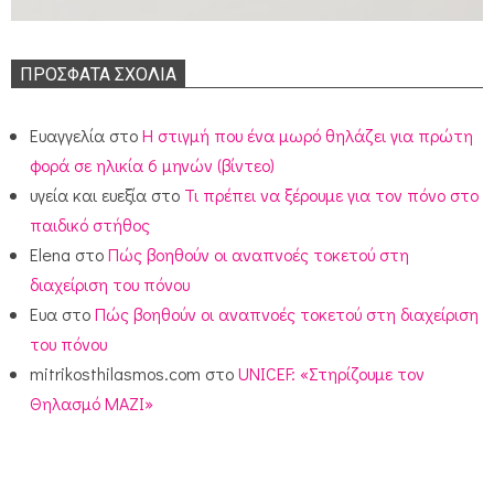
ΠΡΌΣΦΑΤΑ ΣΧΌΛΙΑ
Ευαγγελία
στο
Η στιγμή που ένα μωρό θηλάζει για πρώτη
φορά σε ηλικία 6 μηνών (βίντεο)
υγεία και ευεξία
στο
Τι πρέπει να ξέρουμε για τον πόνο στο
παιδικό στήθος
Elena
στο
Πώς βοηθούν οι αναπνοές τοκετού στη
διαχείριση του πόνου
Ευα
στο
Πώς βοηθούν οι αναπνοές τοκετού στη διαχείριση
του πόνου
mitrikosthilasmos.com
στο
UNICEF: «Στηρίζουμε τον
Θηλασμό ΜΑΖΙ»