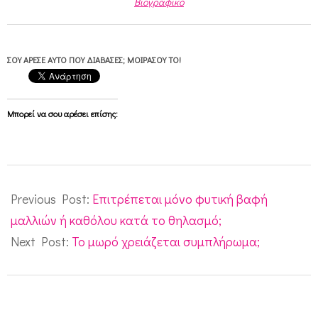
Βιογραφικό
ΣΟΥ ΆΡΕΣΕ ΑΥΤΌ ΠΟΥ ΔΙΆΒΑΣΕΣ; ΜΟΙΡΆΣΟΥ ΤΟ!
Μπορεί να σου αρέσει επίσης:
2011-
07-
Previous Post:
Επιτρέπεται μόνο φυτική βαφή
26
μαλλιών ή καθόλου κατά το θηλασμό;
Next Post:
Το μωρό χρειάζεται συμπλήρωμα;