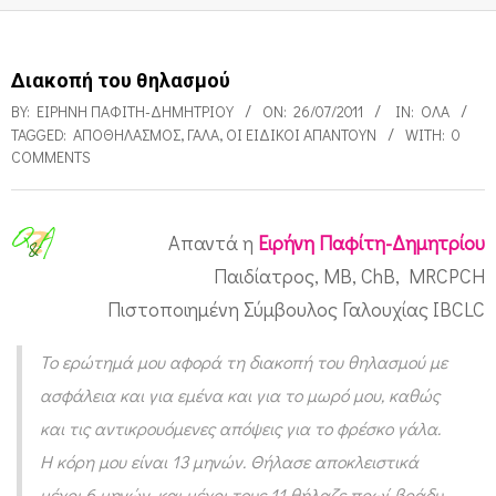
Διακοπή του θηλασμού
BY:
ΕΙΡΉΝΗ ΠΑΦΊΤΗ-ΔΗΜΗΤΡΊΟΥ
ON:
26/07/2011
IN:
ΌΛΑ
TAGGED:
ΑΠΟΘΗΛΑΣΜΌΣ
,
ΓΆΛΑ
,
ΟΙ ΕΙΔΙΚΟΊ ΑΠΑΝΤΟΎΝ
WITH:
0
COMMENTS
Απαντά η
Ειρήνη Παφίτη-Δημητρίου
Δ
Παιδίατρος, MB, ChB, MRCPCH
ι
Πιστοποιημένη Σύμβουλος Γαλουχίας IBCLC
α
Το ερώτημά μου αφορά τη διακοπή του θηλασμού με
κ
ασφάλεια και για εμένα και για το μωρό μου, καθώς
ο
και τις αντικρουόμενες απόψεις για το φρέσκο γάλα.
π
Η κόρη μου είναι 13 μηνών. Θήλασε αποκλειστικά
ή
μέχρι 6 μηνών, και μέχρι τους 11 θήλαζε πρωί-βράδυ.