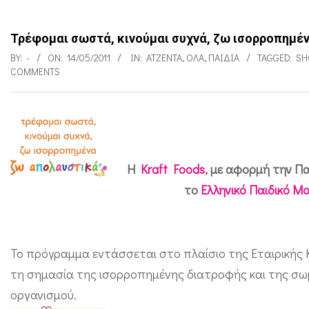
Τρέφομαι σωστά, κινούμαι συχνά, ζω ισορροπημέ
BY:
-
ON:
14/05/2011
IN:
ΑΤΖΈΝΤΑ
,
ΌΛΑ
,
ΠΑΙΔΙΑ
TAGGED:
SH
COMMENTS
Τ
ρ
H
Kraft Foods
, με αφορμή την Πα
έ
το
Ελληνικό Παιδικό Μ
φ
ο
μ
Το πρόγραμμα εντάσσεται στο πλαίσιο της Εταιρικής Κο
α
τη σημασία της ισορροπημένης διατροφής και της σωμ
οργανισμού.
ι