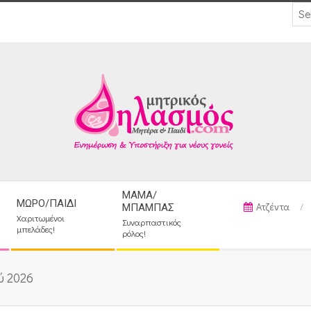
ΜΑΜΆ/
ΜΩΡΌ/ΠΑΙΔΊ
Ατζέντα
ΜΠΑΜΠΆΣ
Χαριτωμένοι
Συναρπαστικός
μπελάδες!
ρόλος!
ύ 2026