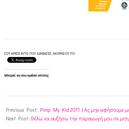
υ
σ
τ
ι
κ
ά
ΣΟΥ ΆΡΕΣΕ ΑΥΤΌ ΠΟΥ ΔΙΆΒΑΣΕΣ; ΜΟΙΡΆΣΟΥ ΤΟ!
Μπορεί να σου αρέσει επίσης:
2011-
05-
Previous Post:
Pimp My Kid 2011 | Ας μην αφήσουμε μ
14
Next Post:
Θέλω να αυξήσω την παραγωγή μου σε μητ