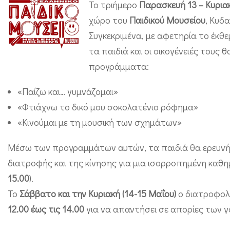
Το τριήμερο
Παρασκευή 13 – Κυρια
σ
χώρο του
Παιδικού Μουσείου
, Κυδ
ω
Συγκεκριμένα, με αφετηρία το έκθε
σ
τα παιδιά και οι οικογένειές τους
τ
προγράμματα:
ά
,
«Παίζω και… γυμνάζομαι»
κ
«Φτιάχνω το δικό μου σοκολατένιο ρόφημα»
ι
«Κινούμαι με τη μουσική των σχημάτων»
ν
Μέσω των προγραμμάτων αυτών, τα παιδιά θα ερευνή
ο
διατροφής και της κίνησης για μια ισορροπημένη καθημ
ύ
15.00
).
μ
Το
Σάββατο και την Κυριακή (14-15 Μαΐου)
ο διατροφολ
α
12.00 έως τις 14.00
για να απαντήσει σε απορίες των γ
ι