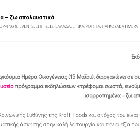
να – ζω απολαυστικά
OPPING & EVENTS
,
ΕΙΔΉΣΕΙΣ
,
ΕΛΛΆΔΑ
,
ΕΠΙΚΑΙΡΌΤΗΤΑ
,
ΠΑΓΚΌΣΜΙΑ ΗΜΈΡΑ
Εκδ
γκόσμια Ημέρα Οικογένειας (15 Μαΐου), διοργανώνει σε σ
ουσείο
πρόγραμμα εκδηλώσεων «τρέφομαι σωστά, κινούμα
ισορροπημένα – ζω απ
ινωνικής Ευθύνης της Kraft Foods και στόχος του είναι 
ατικής άσκησης στην καλή λειτουργία και την ευεξία το