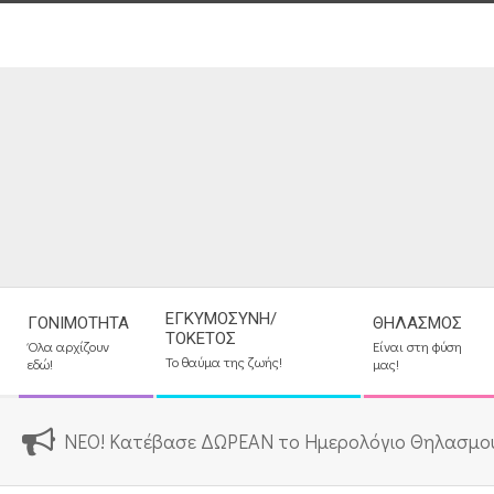
Skip
to
content
Secondary
ΕΓΚΥΜΟΣΎΝΗ/
ΓΟΝΙΜΌΤΗΤΑ
ΘΗΛΑΣΜΌΣ
Navigation
ΤΟΚΕΤΌΣ
Όλα αρχίζουν
Είναι στη φύση
Menu
Το θαύμα της ζωής!
εδώ!
μας!
ΝΕΟ! Κατέβασε ΔΩΡΕΑΝ το Ημερολόγιο Θηλασμο