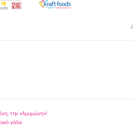
όνη, την «Αμυμώνη»!
ρικό γάλα