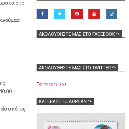
άμματα
στο
ινούμαι;
»
ΑΚΟΛOΥΘΉΣΤΕ ΜΑΣ ΣΤΟ FACEBOOK ↷
ΑΚΟΛΟΥΘΉΣΤΕ ΜΑΣ ΣΤΟ TWITTER ↷
τής
Τα tweets μου
10.00 –
ΚΑΤΕΒΑΣΕ ΤΟ ΔΩΡΕΑΝ ↷
είο από τις