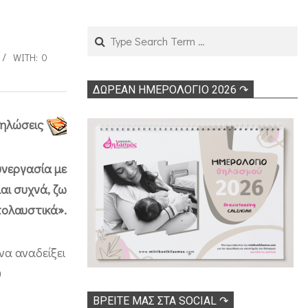
Search
WITH:
0
ΔΩΡΕΑΝ ΗΜΕΡΟΛΟΓΙΟ 2026 ↷
ηλώσεις
υνεργασία με
ι συχνά, ζω
ολαυστικά».
να αναδείξει
υ
ΒΡΕΊΤΕ ΜΑΣ ΣΤΑ SOCIAL ↷