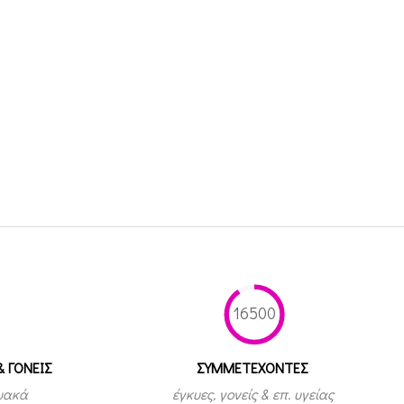
16500
& ΓΟΝΕΙΣ
ΣΥΜΜΕΤEΧΟΝΤΕΣ
τυακά
έγκυες, γονείς & επ. υγείας