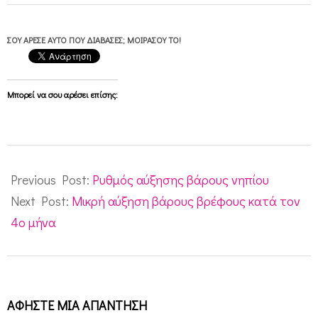
ΣΟΥ ΆΡΕΣΕ ΑΥΤΌ ΠΟΥ ΔΙΆΒΑΣΕΣ; ΜΟΙΡΆΣΟΥ ΤΟ!
Μπορεί να σου αρέσει επίσης:
2011-
03-
Previous Post:
Ρυθμός αύξησης βάρους νηπίου
19
Next Post:
Μικρή αύξηση βάρους βρέφους κατά τον
4ο μήνα
ΑΦΉΣΤΕ ΜΙΑ ΑΠΆΝΤΗΣΗ