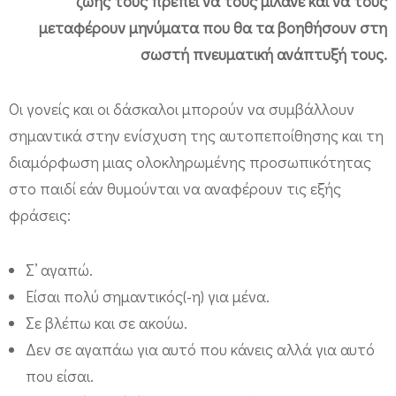
ζωής τους πρέπει να τους μιλάνε και να τους
τ
μεταφέρουν μηνύματα που θα τα βοηθήσουν στη
ε
σωστή πνευματική ανάπτυξή τους.
τ
η
Οι γονείς και οι δάσκαλοι μπορούν να συμβάλλουν
ν
σημαντικά στην ενίσχυση της αυτοπεποίθησης και τη
α
διαμόρφωση
μιας ολοκληρωμένης προσωπικότητας
υ
στο παιδί εάν θυμούνται να αναφέρουν τις εξής
φράσεις:
τ
ο
Σ’ αγαπώ.
π
Είσαι πολύ σημαντικός(-η) για μένα.
ε
Σε βλέπω και σε ακούω.
π
Δεν σε αγαπάω για αυτό που κάνεις αλλά για αυτό
ο
που είσαι.
ί