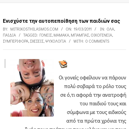
Ενισχύστε την αυτοπεποίθηση των παιδιών σας
BY:
MITRIKOSTHILASMOS.COM
ON:
19/03/2011
IN:
ΌΛΑ
,
ΠΑΙΔΙΑ
TAGGED:
ΓΟΝΕΊΣ
,
ΜΑΜΆΚΑ
,
ΜΠΑΜΠΆΣ
,
ΟΙΚΟΓΈΝΕΙΑ
,
ΣΥΜΠΕΡΙΦΟΡΆ
,
ΣΧΈΣΕΙΣ
,
ΨΥΧΟΛΟΓΊΑ
WITH:
0 COMMENTS
Ε
Οι γονείς οφείλουν να πάρουν
ν
πολύ σοβαρά το ρόλο τους
ι
σε ό,τι αφορά την ανατροφή
σ
του παιδιού τους και
χ
σύμφωνα με τους ειδικούς
ύ
από τα πρώτα χρόνια της
σ