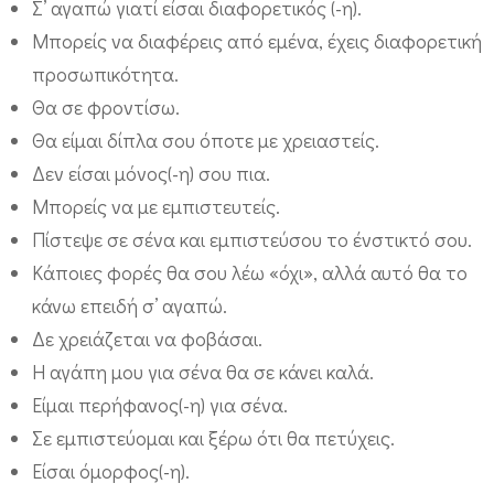
Σ’ αγαπώ γιατί είσαι διαφορετικός (-η).
θ
Μπορείς να διαφέρεις από εμένα, έχεις διαφορετική
η
προσωπικότητα.
σ
Θα σε φροντίσω.
η
Θα είμαι δίπλα σου όποτε με χρειαστείς.
τ
Δεν είσαι μόνος(-η) σου πια.
ω
Μπορείς να με εμπιστευτείς.
ν
Πίστεψε σε σένα και εμπιστεύσου το ένστικτό σου.
π
Κάποιες φορές θα σου λέω «όχι», αλλά αυτό θα το
α
κάνω επειδή σ’ αγαπώ.
Δε χρειάζεται να φοβάσαι.
ι
Η αγάπη μου για σένα θα σε κάνει καλά.
δ
Είμαι περήφανος(-η) για σένα.
ι
Σε εμπιστεύομαι και ξέρω ότι θα πετύχεις.
ώ
Είσαι όμορφος(-η).
ν