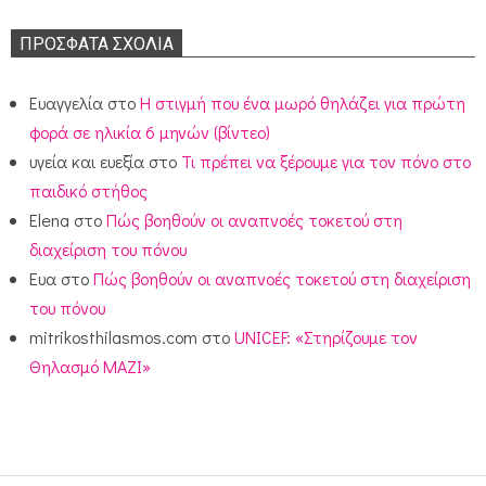
ΠΡΌΣΦΑΤΑ ΣΧΌΛΙΑ
Ευαγγελία
στο
Η στιγμή που ένα μωρό θηλάζει για πρώτη
φορά σε ηλικία 6 μηνών (βίντεο)
υγεία και ευεξία
στο
Τι πρέπει να ξέρουμε για τον πόνο στο
παιδικό στήθος
Elena
στο
Πώς βοηθούν οι αναπνοές τοκετού στη
διαχείριση του πόνου
Ευα
στο
Πώς βοηθούν οι αναπνοές τοκετού στη διαχείριση
του πόνου
mitrikosthilasmos.com
στο
UNICEF: «Στηρίζουμε τον
Θηλασμό ΜΑΖΙ»