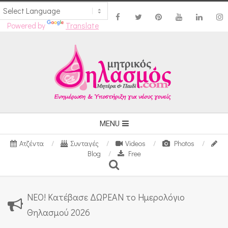
Powered by
Translate
Skip
to
content
Secondary
MENU
Navigation
Ατζέντα
Συνταγές
Videos
Photos
Menu
Blog
Free
Search
ΝΕΟ! Κατέβασε ΔΩΡΕΑΝ το Ημερολόγιο
Θηλασμού 2026