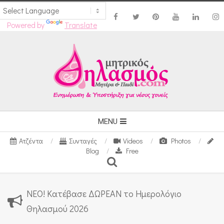
Powered by
Translate
Skip
to
content
Secondary
MENU
Navigation
Ατζέντα
Συνταγές
Videos
Photos
Menu
Blog
Free
Search
ΝΕΟ! Κατέβασε ΔΩΡΕΑΝ το Ημερολόγιο
Θηλασμού 2026