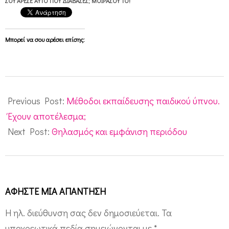
ΣΟΥ ΆΡΕΣΕ ΑΥΤΌ ΠΟΥ ΔΙΆΒΑΣΕΣ; ΜΟΙΡΆΣΟΥ ΤΟ!
Μπορεί να σου αρέσει επίσης:
2011-
02-
Previous Post:
Μέθοδοι εκπαίδευσης παιδικού ύπνου.
06
Έχουν αποτέλεσμα;
Next Post:
Θηλασμός και εμφάνιση περιόδου
ΑΦΉΣΤΕ ΜΙΑ ΑΠΆΝΤΗΣΗ
Η ηλ. διεύθυνση σας δεν δημοσιεύεται.
Τα
υποχρεωτικά πεδία σημειώνονται με
*