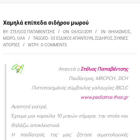
Χαμηλά επίπεδα σιδήρου μωρού
BY:
ΣΤΈΛΙΟΣ ΠΑΠΑΒΈΝΤΣΗΣ
ON:
06/02/2011
IN:
ΘΗΛΑΣΜΌΣ
,
ΜΩΡΌ
,
ΌΛΑ
TAGGED:
ΟΙ ΕΙΔΙΚΟΊ ΑΠΑΝΤΟΎΝ
,
ΣΊΔΗΡΟΣ
,
ΣΥΧΝΈΣ
ΑΠΟΡΊΕΣ
WITH:
0 COMMENTS
Απαντά ο
Στέλιος Παπαβέντσης
Χ
Παιδίατρος, MRCPCH, DCH
α
Πιστοποιημένος σύμβουλος γαλουχίας IBCLC
μ
www.pediatros-thes.gr
η
Αγαπητέ γιατρέ,
λ
Έχουμε μια κορούλα 10 μηνών σήμερα, την οποία και
θηλάζω αποκλειστικά.
ά
Η παιδίατρός της μας ζήτησε αιματολογικές
ε