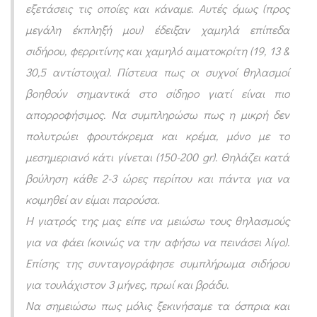
εξετάσεις τις οποίες και κάναμε. Αυτές όμως (προς
π
μεγάλη έκπληξή μου) έδειξαν χαμηλά επίπεδα
ί
σιδήρου, φερριτίνης και χαμηλό αιματοκρίτη (19, 13 &
π
30,5 αντίστοιχα). Πίστευα πως οι συχνοί θηλασμοί
ε
βοηθούν σημαντικά στο σίδηρο
γιατί είναι πιο
δ
απορροφήσιμος. Να συμπληρώσω πως η μικρή δεν
α
πολυτρώει φρουτόκρεμα και κρέμα, μόνο με το
σ
μεσημεριανό κάτι γίνεται (150-200 gr). Θηλάζει κατά
ι
βούληση κάθε 2-3 ώρες περίπου και πάντα για να
δ
κοιμηθεί αν είμαι παρούσα.
ή
Η γιατρός της μας είπε να μειώσω τους θηλασμούς
ρ
για να φάει (κοινώς να την αφήσω να πεινάσει λίγο).
ο
Επίσης της συνταγογράφησε συμπλήρωμα σιδήρου
υ
για τουλάχιστον 3 μήνες, πρωί και βράδυ.
Να σημειώσω πως μόλις ξεκινήσαμε τα όσπρια και
μ