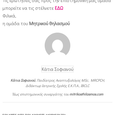
Τις ερωτήσεις σας προς την επιστημονική μας ομάδα
α
μπορείτε να τις στέλνετε
ΕΔΩ
π
Φιλικά,
ο
η ομάδα του
Μητρικού θηλασμού
θ
η
λ
ά
σ
ω
Κάτια Σοφιανού
;
Κάτια Σοφιανού
, Παιδίατρος Αναπτυξιολόγος MSc, MRCPCH,
Διδάκτωρ Ιατρικής Σχολής Ε.Κ.Π.Α., IBCLC
Τέως επιστημονικός συνεργάτης του
mitrikosthilasmos.com
ΣΟΥ ΆΡΕΣΕ ΑΥΤΌ ΠΟΥ ΔΙΆΒΑΣΕΣ; ΜΟΙΡΆΣΟΥ ΤΟ!