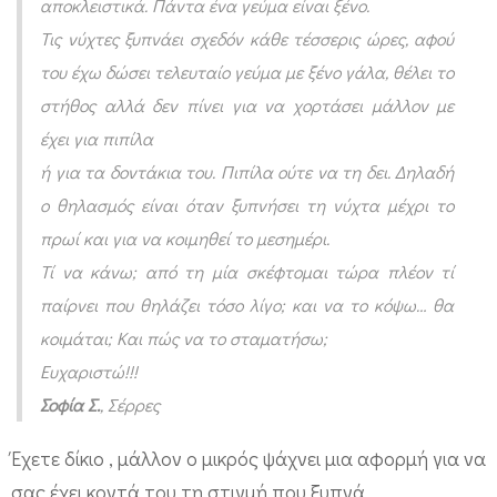
αποκλειστικά. Πάντα ένα γεύμα είναι ξένο.
μ
Τις νύχτες ξυπνάει σχεδόν κάθε τέσσερις ώρες, αφού
ε
του έχω δώσει τελευταίο γεύμα με ξένο γάλα, θέλει το
έ
στήθος αλλά δεν πίνει για να χορτάσει μάλλον με
χ
έχει για πιπίλα
ε
ή για τα δοντάκια του. Πιπίλα ούτε να τη δει. Δηλαδή
ι
ο θηλασμός είναι όταν ξυπνήσει τη νύχτα μέχρι το
γ
πρωί και για να κοιμηθεί το μεσημέρι.
ι
Τί να κάνω; από τη μία σκέφτομαι τώρα πλέον τί
α
παίρνει που θηλάζει τόσο λίγο; και να το κόψω… θα
π
κοιμάται; Και πώς να το σταματήσω;
ι
Ευχαριστώ!!!
π
Σοφία Σ.
, Σέρρες
ί
Έχετε δίκιο , μάλλον ο μικρός ψάχνει μια αφορμή για να
λ
σας έχει κοντά του τη στιγμή που ξυπνά.