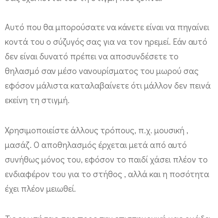
α
!
Αυτό που θα μπορούσατε να κάνετε είναι να πηγαίνει
Π
κοντά του ο σύζυγός σας για να τον ηρεμεί. Εάν αυτό
ώ
δεν είναι δυνατό πρέπει να αποσυνδέσετε το
ς
θηλασμό σαν μέσο νανουρίσματος του μωρού σας
κ
εφόσον μάλιστα καταλαβαίνετε ότι μάλλον δεν πεινά
α
εκείνη τη στιγμή.
ι
π
Χρησιμοποιείστε άλλους τρόπους, π.χ. μουσική ,
μασάζ. Ο αποθηλασμός έρχεται μετά από αυτό
ό
συνήθως μόνος του, εφόσον το παιδί χάσει πλέον το
τ
ενδιαφέρον του για το στήθος , αλλά και η ποσότητα
ε
έχει πλέον μειωθεί.
ν
α