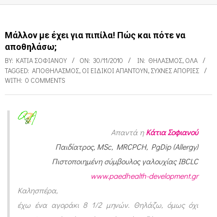
Μάλλον με έχει για πιπίλα! Πώς και πότε να
αποθηλάσω;
BY:
ΚΆΤΙΑ ΣΟΦΙΑΝΟΎ
ON:
30/11/2010
IN:
ΘΗΛΑΣΜΌΣ
,
ΌΛΑ
TAGGED:
ΑΠΟΘΗΛΑΣΜΌΣ
,
ΟΙ ΕΙΔΙΚΟΊ ΑΠΑΝΤΟΎΝ
,
ΣΥΧΝΈΣ ΑΠΟΡΊΕΣ
WITH:
0 COMMENTS
Μ
Απαντά η
Κάτια Σοφιανού
ά
Παιδίατρος, MSc, MRCPCH, PgDip (Allergy)
λ
Πιστοποιημένη σύμβουλος γαλουχίας IBCLC
λ
www.paedhealth-development.gr
ο
Καλησπέρα,
έχω ένα αγοράκι 8 1/2 μηνών. Θηλάζω, όμως όχι
ν