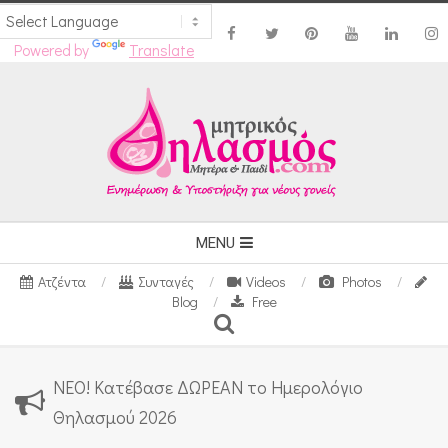
Powered by
Translate
Skip
to
content
Secondary
MENU
Navigation
Ατζέντα
Συνταγές
Videos
Photos
Menu
Blog
Free
Search
ΝΕΟ! Κατέβασε ΔΩΡΕΑΝ το Ημερολόγιο
Θηλασμού 2026