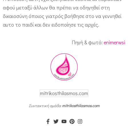
9
αφού μεταξύ άλλων θα πρέπει να οδηγηθεί στη
ε
δικαιοσύνη όποιος γιατρός βοήθησε στο να γεννηθεί
τ
αυτο το παιδί και δεν ειδοποίησε τις αρχές.
ώ
ν
Πηγή & φωτό:
enimerwsi
γ
έ
ν
ν
η
σ
mitrikosthilasmos.com
ε
Συντακτική ομάδα
mitrikosthilasmos.com
σ
τ