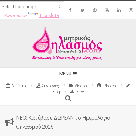
Powered by
Translate
Skip
to
content
Secondary
MENU
Navigation
Ατζέντα
Συνταγές
Videos
Photos
Menu
Blog
Free
Search
ΝΕΟ! Κατέβασε ΔΩΡΕΑΝ το Ημερολόγιο
Θηλασμού 2026