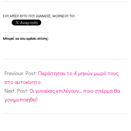
η
Μ
ΣΟΥ ΆΡΕΣΕ ΑΥΤΌ ΠΟΥ ΔΙΆΒΑΣΕΣ; ΜΟΙΡΆΣΟΥ ΤΟ!
α
λ
α
Μπορεί να σου αρέσει επίσης:
ι
σ
2010-
ί
06-
Previous Post:
Παράτησαν το 4 μηνών μωρό τους
α
25
στο αυτοκίνητο
Next Post:
Οι γυναίκες επιλέγουν… ποιο σπέρμα θα
γονιμοποιηθεί!