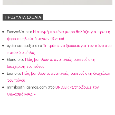
ΠΡΌΣΦΑΤΑ ΣΧΌΛΙΑ
Ευαγγελία
στο
Η στιγμή που ένα μωρό θηλάζει για πρώτη
φορά σε ηλικία 6 μηνών (βίντεο)
υγεία και ευεξία
στο
Τι πρέπει να ξέρουμε για τον πόνο στο
παιδικό στήθος
Elena
στο
Πώς βοηθούν οι αναπνοές τοκετού στη
διαχείριση του πόνου
Ευα
στο
Πώς βοηθούν οι αναπνοές τοκετού στη διαχείριση
του πόνου
mitrikosthilasmos.com
στο
UNICEF: «Στηρίζουμε τον
Θηλασμό ΜΑΖΙ»