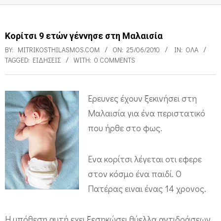
Κορίτσι 9 ετών γέννησε στη Μαλαισία
BY:
MITRIKOSTHILASMOS.COM
ON:
25/06/2010
IN:
ΌΛΑ
TAGGED:
ΕΙΔΉΣΕΙΣ
WITH:
0 COMMENTS
Ερευνες έχουν ξεκινήσει στη
Κ
Μαλαισία για ένα περιστατικό
ο
που ήρθε στο φως.
ρ
ί
Ενα κορίτσι λέγεται οτι εφερε
τ
στον κόσμο ένα παιδί. Ο
Πατέρας ειναι ένας 14 χρονος.
σ
ι
Η υπόθεση αυτή εχει ξεσηκώσει θύελλα αντιδράσεων