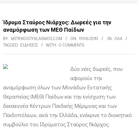
Ίδρυμα Σταύρος Νιάρχος: Δωρεές για την
αναμόρφωση των ΜΕΘ Παίδων
BY:
MITRIKOSTHILASMOS.COM
ON:
11/06/2010
IN:
ΌΛΑ
TAGGED:
ΕΙΔΉΣΕΙΣ
WITH:
0 COMMENTS
Δύο νέες δωρεές, που
Ί
αφορούν την
δ
αναμόρφωση όλων των Μονάδων Εντατικής
ρ
Θεραπείας (ΜΕΘ) Παίδων και την ενίσχυση των
υ
δεκαεννέα Κέντρων Παιδικής Μέριμνας και των
Παιδοπόλεων, ανά την Ελλάδα, ενέκρινε το διοικητικό
μ
συμβούλιο του Ιδρύματος Σταύρος Νιάρχος.
α
Σ