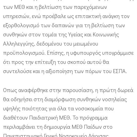
των ΜΕΘ και η βελτίωση των παρεχόμενων
Δ
υπηρεσιών, ενώ προέβαλε ως επιτακτική ανάγκη τον
ω
εξορθολογισμό των δαπανών για τη βελτίωση των
ρ
συνθηκών στον τομέα της Υγείας και Κοινωνικής
ε
Αλληλεγγύης, δεδομένου του μειωμένου
έ
προϋπολογισμού. Επίσης, η υφυπουργός υπογράμμισε
ς
ότι προς την επίτευξη του σκοπού αυτού θα
γ
συντελούσε και η αξιοποίηση των πόρων του ΕΣΠΑ.
ι
α
Οπως αναφέρθηκε στην παρουσίαση, η πρώτη δωρεά
τ
θα οδηγήσει στη διαμόρφωση συνθηκών νοσηλείας
η
υψηλής ποιότητας για όλα τα νοσοκομεία που
ν
διαθέτουν Παιδιατρική ΜΕΘ. Το πρόγραμμα
α
περιλαμβάνει τη δημιουργία ΜΕΘ Παίδων στο
ν
Πανεπιστημιακό Γενικό Νοσοκομείο Λάρισας,