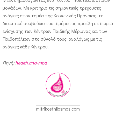
Π
μονάδων. Με κριτήριο τις σημαντικές τρέχουσες
α
ανάγκες στον τομέα της Κοινωνικής Πρόνοιας, το
ί
διοικητικό συμβούλιο του Ιδρύματος προέβη σε δωρεά
δ
ενίσχυσης των Κέντρων Παιδικής Μέριμνας και των
Παιδοπόλεων στο σύνολό τους, αναλόγως με τις
ω
ανάγκες κάθε Κέντρου.
ν
Πηγή:
health.ana-mpa
mitrikosthilasmos.com