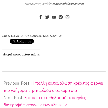
Συντακτική ομάδα
mitrikosthilasmos.com
ΣΟΥ ΆΡΕΣΕ ΑΥΤΌ ΠΟΥ ΔΙΆΒΑΣΕΣ; ΜΟΙΡΆΣΟΥ ΤΟ!
Μπορεί να σου αρέσει επίσης:
2010-
06-
Previous Post:
Η πολλή κατανάλωση κρέατος φέρνει
11
πιο γρήγορα την περίοδο στα κορίτσια
Next Post:
Εμπόδιο στο θηλασμό οι οδηγίες
διατροφής νεογνών των κλινικών…