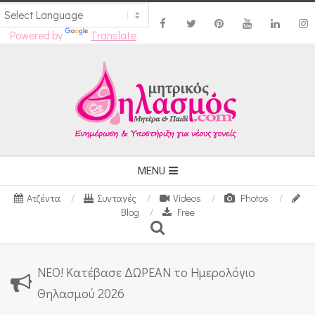
Powered by
Translate
Skip
to
content
Secondary
MENU
Navigation
Ατζέντα
Συνταγές
Videos
Photos
Menu
Blog
Free
Search
ΝΕΟ! Κατέβασε ΔΩΡΕΑΝ το Ημερολόγιο
Θηλασμού 2026