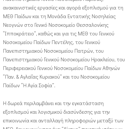
α
ανακαινιστικές εργασίες και αγορά εξοπλισμού για τη
μ
ΜΕΘ Παίδων και τη Μονάδα Εντατικής Νοσηλείας
Νεογνών στο Γενικό Νοσοκομείο Θεσσαλονίκης
ό
“Ιπποκράτειο”, καθώς και για τις ΜΕΘ του Γενικού
ρ
Νοσοκομείου Παίδων Πεντέλης, του Γενικού
φ
Πανεπιστημιακού Νοσοκομείου Πατρών, του
ω
Πανεπιστημιακού Γενικού Νοσοκομείου Ηρακλείου, του
σ
Περιφερειακού Γενικού Νοσοκομείου Παίδων Αθηνών
η
“Παν. & Αγλαΐας Κυριακού” και του Νοσοκομείου
τ
Παίδων “Η Αγία Σοφία”.
ω
ν
Η δωρεά περιλαμβάνει και την εγκατάσταση
Μ
εξοπλισμού και λογισμικού διασύνδεσης για την
Ε
επικοινωνία και ανταλλαγή πληροφοριών μεταξύ των
Θ
ΜΕΘ, δημιουργώντας ένα “δίκτυο” ποιοτικά ισότιμων