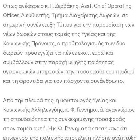
Οπως ανέφερε ο κ. Γ. Ζερβάκης, Asst. Chief Operating
τ
Officer, Διευθυντής, Τμήμα Διαχείρισης Δωρεών, σε
α
σημερινή συνέντευξη Τύπου για την παρουσίαση των
ύ
νέων δωρεών στους τομείς της Υγείας και της
ρ
Κοινωνικής Πρόνοιας, ο προϋπολογισμός των δύο
ο
δωρεών προσεγγίζει τα πέντε εκατ. ευρώ και
ς
συμβάλλουν στην παροχή υψηλής ποιότητας
Ν
υγειονομικών υπηρεσιών, την προστασία του παιδιού
ι
και τη φροντίδα για τον πάσχοντα συνάνθρωπο.
ά
ρ
Από την πλευρά της, η υφυπουργός Υγείας και
χ
Κοινωνικής Αλληλεγγύης, κ. Φ. Γεννηματά, αναγνώρισε
ο
τη σπουδαιότητα της συγκεκριμένης προσφοράς
ς
στον τομέα αυτό. Η κ. Φ. Γεννηματά επεσήμανε ότι
:
επίκεντρο της πολιτικής αποτελεί η πλήρης ανάπτυξη