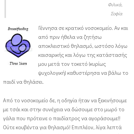
Φιλικά,
ό
Σοφία
ς
μ
Γέννησα σε κρατικό νοσοκομείο. Αν και
ο
από πριν ήθελα να ζητήσω
υ
αποκλειστικό θηλασμό, ωστόσο λόγω
καισαρικής και λόγω της κατάστασής
μου μετά τον τοκετό (κυρίως
ψυχολογική) καθυστέρησα να βάλω το
παιδί να θηλάσει.
Από το νοσοκομείο δε, η οδηγία ήταν να ξεκινήσουμε
με τσάι και στην συνέχεια να δώσουμε στο μωρό το
γάλα που πρότεινε ο παιδίατρος να αγοράσουμε!!
Ούτε κουβέντα για θηλασμό! Επιπλέον, λίγα λεπτά