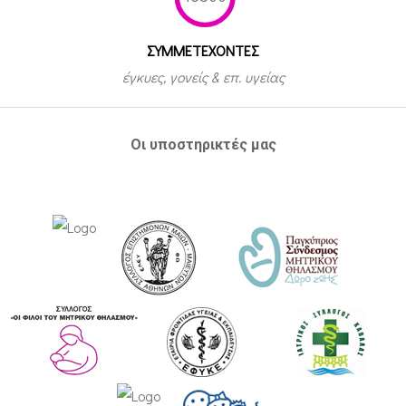
ΣΥΜΜΕΤEΧΟΝΤΕΣ
έγκυες, γονείς & επ. υγείας
Οι υποστηρικτές μας