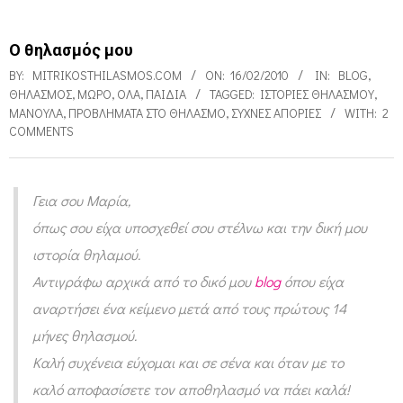
Ο θηλασμός μου
BY:
MITRIKOSTHILASMOS.COM
ON:
16/02/2010
IN:
BLOG
,
ΘΗΛΑΣΜΌΣ
,
ΜΩΡΌ
,
ΌΛΑ
,
ΠΑΙΔΙΑ
TAGGED:
ΙΣΤΟΡΊΕΣ ΘΗΛΑΣΜΟΎ
,
ΜΑΝΟΎΛΑ
,
ΠΡΟΒΛΉΜΑΤΑ ΣΤΟ ΘΗΛΑΣΜΌ
,
ΣΥΧΝΈΣ ΑΠΟΡΊΕΣ
WITH:
2
COMMENTS
Γεια σου Μαρία,
Ο
όπως σου είχα υποσχεθεί σου στέλνω και την δική μου
θ
ιστορία θηλαμού.
η
Αντιγράφω αρχικά από το δικό μου
blog
όπου είχα
λ
αναρτήσει ένα κείμενο μετά από τους πρώτους 14
α
μήνες θηλασμού.
Καλή συχένεια εύχομαι και σε σένα και όταν με το
σ
καλό αποφασίσετε τον αποθηλασμό να πάει καλά!
μ