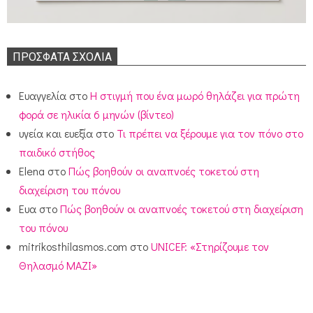
ΠΡΌΣΦΑΤΑ ΣΧΌΛΙΑ
Ευαγγελία
στο
Η στιγμή που ένα μωρό θηλάζει για πρώτη
φορά σε ηλικία 6 μηνών (βίντεο)
υγεία και ευεξία
στο
Τι πρέπει να ξέρουμε για τον πόνο στο
παιδικό στήθος
Elena
στο
Πώς βοηθούν οι αναπνοές τοκετού στη
διαχείριση του πόνου
Ευα
στο
Πώς βοηθούν οι αναπνοές τοκετού στη διαχείριση
του πόνου
mitrikosthilasmos.com
στο
UNICEF: «Στηρίζουμε τον
Θηλασμό ΜΑΖΙ»