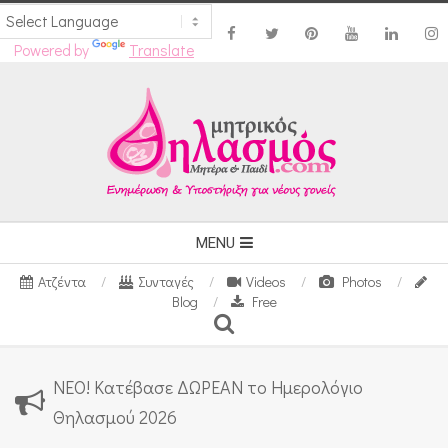
Powered by
Translate
Skip
to
content
Secondary
MENU
Navigation
Ατζέντα
Συνταγές
Videos
Photos
Menu
Blog
Free
Search
ΝΕΟ! Κατέβασε ΔΩΡΕΑΝ το Ημερολόγιο
Θηλασμού 2026