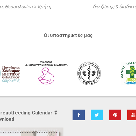
α, Θεσσαλονίκη & Κρήτη
δια ζώσης & διαδικ
Οι υποστηρικτές μας
Breastfeeding Calendar ❣
wnload