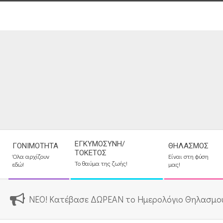
Skip
to
content
Secondary
ΕΓΚΥΜΟΣΎΝΗ/
ΓΟΝΙΜΌΤΗΤΑ
ΘΗΛΑΣΜΌΣ
Navigation
ΤΟΚΕΤΌΣ
Όλα αρχίζουν
Είναι στη φύση
Menu
Το θαύμα της ζωής!
εδώ!
μας!
ΝΕΟ! Κατέβασε ΔΩΡΕΑΝ το Ημερολόγιο Θηλασμο