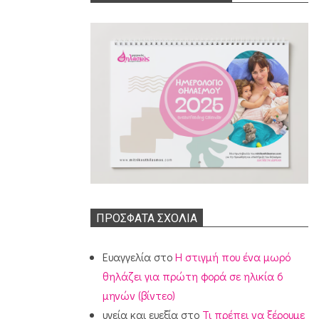
ΠΡΌΣΦΑΤΑ ΣΧΌΛΙΑ
Ευαγγελία
στο
Η στιγμή που ένα μωρό
θηλάζει για πρώτη φορά σε ηλικία 6
μηνών (βίντεο)
υγεία και ευεξία
στο
Τι πρέπει να ξέρουμε