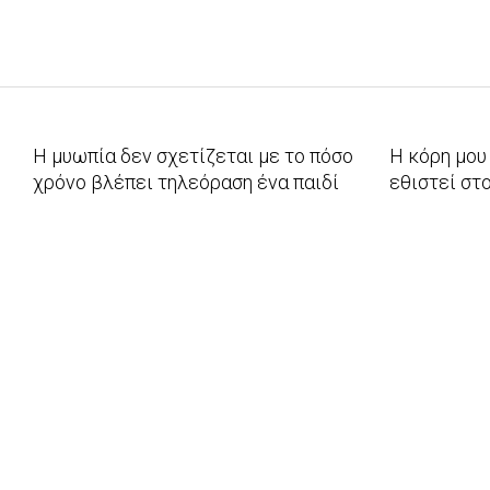
Η μυωπία δεν σχετίζεται με το πόσο
Η κόρη μου 
χρόνο βλέπει τηλεόραση ένα παιδί
εθιστεί στ
2015-
2013-
04-
03-
08
28