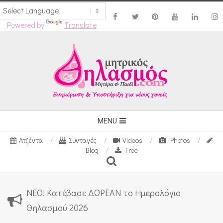
Powered by
Translate
Skip
to
content
Secondary
MENU
Navigation
Ατζέντα
Συνταγές
Videos
Photos
Menu
Blog
Free
Search
ΝΕΟ! Κατέβασε ΔΩΡΕΑΝ το Ημερολόγιο
Θηλασμού 2026