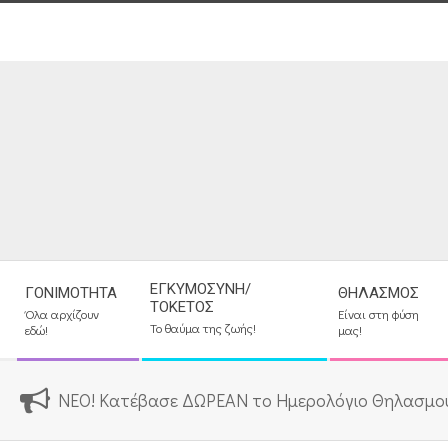
Skip
to
content
Secondary
ΕΓΚΥΜΟΣΎΝΗ/
ΓΟΝΙΜΌΤΗΤΑ
ΘΗΛΑΣΜΌΣ
Navigation
ΤΟΚΕΤΌΣ
Όλα αρχίζουν
Είναι στη φύση
Menu
Το θαύμα της ζωής!
εδώ!
μας!
ΝΕΟ! Κατέβασε ΔΩΡΕΑΝ το Ημερολόγιο Θηλασμο