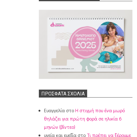
ΠΡΌΣΦΑΤΑ ΣΧΌΛΙΑ
Ευαγγελία
στο
Η στιγμή που ένα μωρό
θηλάζει για πρώτη φορά σε ηλικία 6
μηνών (βίντεο)
υγεία και ευεξία
στο
Τι πρέπει να ξέρουμε