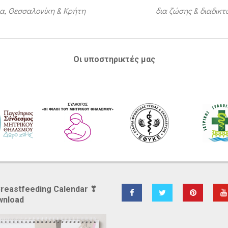
α, Θεσσαλονίκη & Κρήτη
δια ζώσης & διαδικ
Οι υποστηρικτές μας
Breastfeeding Calendar ❣
wnload