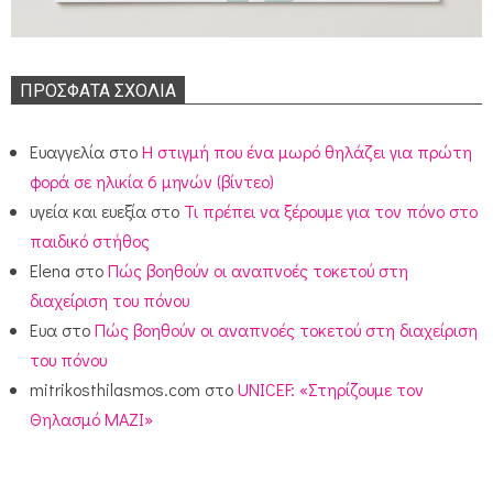
ΠΡΌΣΦΑΤΑ ΣΧΌΛΙΑ
Ευαγγελία
στο
Η στιγμή που ένα μωρό θηλάζει για πρώτη
φορά σε ηλικία 6 μηνών (βίντεο)
υγεία και ευεξία
στο
Τι πρέπει να ξέρουμε για τον πόνο στο
παιδικό στήθος
Elena
στο
Πώς βοηθούν οι αναπνοές τοκετού στη
διαχείριση του πόνου
Ευα
στο
Πώς βοηθούν οι αναπνοές τοκετού στη διαχείριση
του πόνου
mitrikosthilasmos.com
στο
UNICEF: «Στηρίζουμε τον
Θηλασμό ΜΑΖΙ»