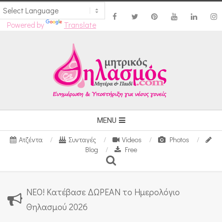
Powered by
Translate
Skip
to
content
Secondary
MENU
Navigation
Ατζέντα
Συνταγές
Videos
Photos
Menu
Blog
Free
Search
ΝΕΟ! Κατέβασε ΔΩΡΕΑΝ το Ημερολόγιο
Θηλασμού 2026