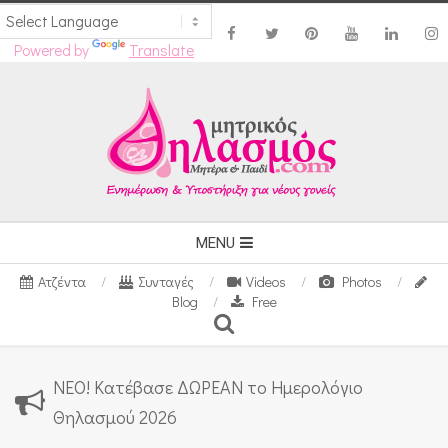
Powered by
Translate
Skip
to
content
Secondary
MENU
Navigation
Ατζέντα
Συνταγές
Videos
Photos
Menu
Blog
Free
Search
ΝΕΟ! Κατέβασε ΔΩΡΕΑΝ το Ημερολόγιο
Θηλασμού 2026