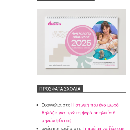
ΠΡΌΣΦΑΤΑ ΣΧΌΛΙΑ
Ευαγγελία
στο
Η στιγμή που ένα μωρό
θηλάζει για πρώτη φορά σε ηλικία 6
μηνών (βίντεο)
υγεία και ευεξία
στο
Τι πρέπει να ξέρουμε