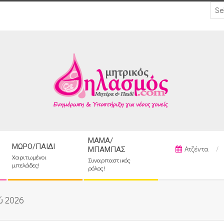
ΜΑΜΆ/
ΜΩΡΌ/ΠΑΙΔΊ
Ατζέντα
ΜΠΑΜΠΆΣ
Χαριτωμένοι
Συναρπαστικός
μπελάδες!
ρόλος!
ύ 2026