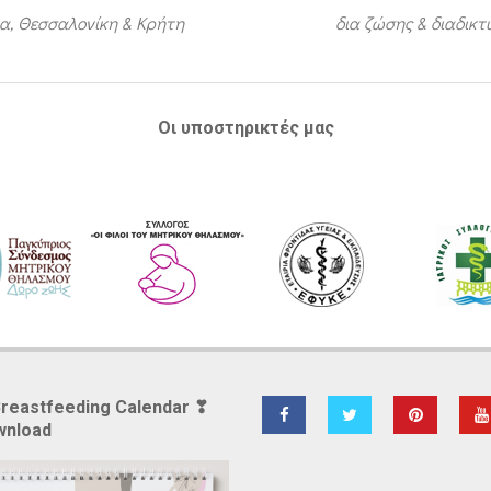
α, Θεσσαλονίκη & Κρήτη
δια ζώσης & διαδικ
Οι υποστηρικτές μας
Breastfeeding Calendar ❣
wnload