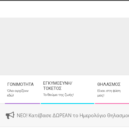
Skip
to
content
Secondary
ΕΓΚΥΜΟΣΎΝΗ/
ΓΟΝΙΜΌΤΗΤΑ
ΘΗΛΑΣΜΌΣ
Navigation
ΤΟΚΕΤΌΣ
Όλα αρχίζουν
Είναι στη φύση
Menu
Το θαύμα της ζωής!
εδώ!
μας!
ΝΕΟ! Κατέβασε ΔΩΡΕΑΝ το Ημερολόγιο Θηλασμο