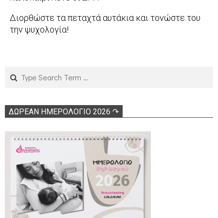
2022-
Διορθώστε τα πεταχτά αυτάκια και τονώστε του
06-
την ψυχολογία!
21
2013-
06-
21
Search
ΔΩΡΕΑΝ ΗΜΕΡΟΛΟΓΙΟ 2026 ↷