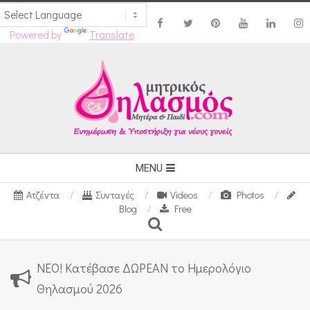
Powered by
Translate
Skip
to
content
Secondary
MENU
Navigation
Ατζέντα
Συνταγές
Videos
Photos
Menu
Blog
Free
Search
ΝΕΟ! Κατέβασε ΔΩΡΕΑΝ το Ημερολόγιο
Θηλασμού 2026