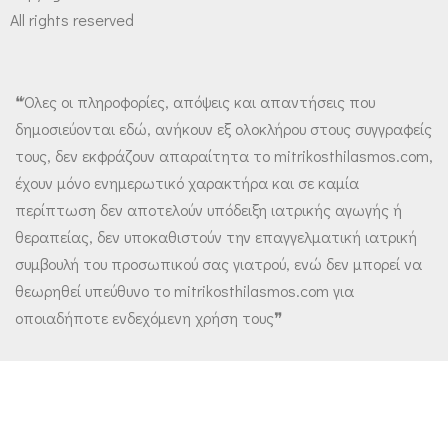
All rights reserved
❝Όλες οι πληροφορίες, απόψεις και απαντήσεις που
δημοσιεύονται εδώ, ανήκουν εξ ολοκλήρου στους συγγραφείς
τους, δεν εκφράζουν απαραίτητα το mitrikosthilasmos.com,
έχουν μόνο ενημερωτικό χαρακτήρα και σε καμία
περίπτωση δεν αποτελούν υπόδειξη ιατρικής αγωγής ή
θεραπείας, δεν υποκαθιστούν την επαγγελματική ιατρική
συμβουλή του προσωπικού σας γιατρού, ενώ δεν μπορεί να
θεωρηθεί υπεύθυνο το mitrikosthilasmos.com για
οποιαδήποτε ενδεχόμενη χρήση τους❞
Designed using
Magazine Hoot Premium
. Powered by
WordPress
.