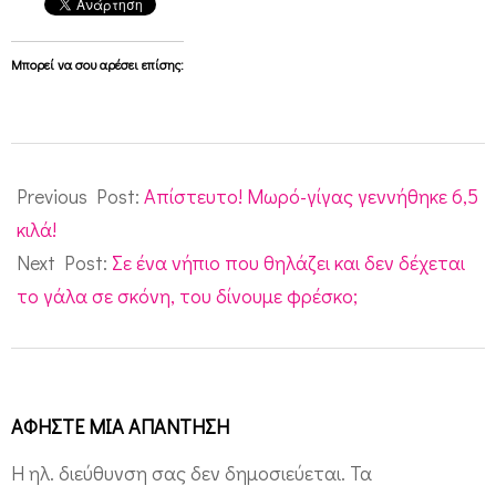
Μπορεί να σου αρέσει επίσης:
2011-
01-
Previous Post:
Απίστευτο! Μωρό-γίγας γεννήθηκε 6,5
09
κιλά!
Next Post:
Σε ένα νήπιο που θηλάζει και δεν δέχεται
το γάλα σε σκόνη, του δίνουμε φρέσκο;
ΑΦΉΣΤΕ ΜΙΑ ΑΠΆΝΤΗΣΗ
Η ηλ. διεύθυνση σας δεν δημοσιεύεται.
Τα