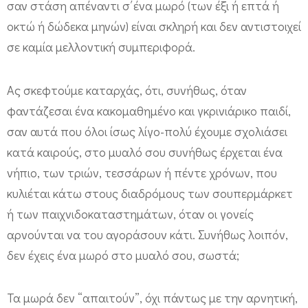
σαν στάση απέναντι σ΄ένα μωρό (των έξι ή επτά ή
οκτώ ή δώδεκα μηνών) είναι σκληρή και δεν αντιστοιχεί
σε καμία μελλοντική συμπεριφορά.
Ας σκεφτούμε καταρχάς, ότι, συνήθως, όταν
φαντάζεσαι ένα κακομαθημένο και γκρινιάρικο παιδί,
σαν αυτά που όλοι ίσως λίγο-πολύ έχουμε σχολιάσει
κατά καιρούς, στο μυαλό σου συνήθως έρχεται ένα
νήπιο, των τριών, τεσσάρων ή πέντε χρόνων, που
κυλιέται κάτω στους διαδρόμους των σουπερμάρκετ
ή των παιχνιδοκαταστημάτων, όταν οι γονείς
αρνούνται να του αγοράσουν κάτι. Συνήθως λοιπόν,
δεν έχεις ένα μωρό στο μυαλό σου, σωστά;
Τα μωρά δεν “απαιτούν”, όχι πάντως με την αρνητική,