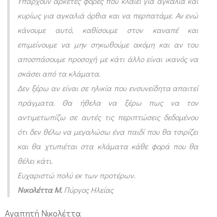
Υπάρχουν αρκετές φορές που κλαίει για αγκαλιά και
κ
κυρίως για αγκαλιά όρθια και να περπατάμε. Αν ενώ
λ
κάνουμε αυτό, καθίσουμε στον καναπέ και
α
επιμείνουμε να μην σηκωθούμε ακόμη και αν του
ί
αποσπάσουμε προσοχή με κάτι άλλο είναι ικανός να
ε
σκάσει από τα κλάματα.
ι
Δεν ξέρω αν είναι σε ηλικία που ενσυνείδητα απαιτεί
γ
πράγματα. Θα ήθελα να ξέρω
πως να τον
ι
αντιμετωπίζω σε αυτές τις περιπτώσεις δεδομένου
α
ότι δεν θέλω να μεγαλώσω ένα παιδί που θα τσιρίζει
α
και θα χτυπιέται στα κλάματα κάθε φορά που θα
γ
θέλει κάτι.
κ
Ευχαριστώ πολύ εκ των προτέρων.
α
Νικολέττα Μ.
Πύργος Ηλείας
λ
Αγαπητή Νικολέττα