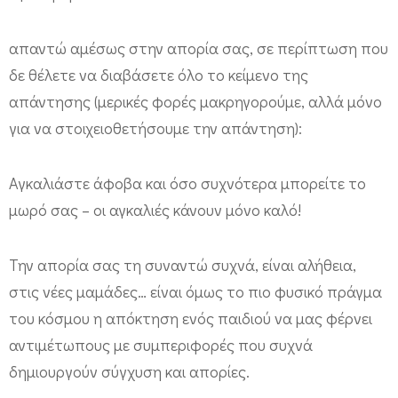
ι
ά
απαντώ αμέσως στην απορία σας, σε περίπτωση που
…
δε θέλετε να διαβάσετε όλο το κείμενο της
Τ
απάντησης (μερικές φορές μακρηγορούμε, αλλά μόνο
ί
για να στοιχειοθετήσουμε την απάντηση):
κ
ά
Αγκαλιάστε άφοβα και όσο συχνότερα μπορείτε το
ν
μωρό σας – οι αγκαλιές κάνουν μόνο καλό!
ο
υ
Την απορία σας τη συναντώ συχνά, είναι αλήθεια,
μ
στις νέες μαμάδες… είναι όμως το πιο φυσικό πράγμα
του κόσμου η απόκτηση ενός παιδιού να μας φέρνει
ε
αντιμέτωπους με συμπεριφορές που συχνά
;
δημιουργούν σύγχυση και απορίες.