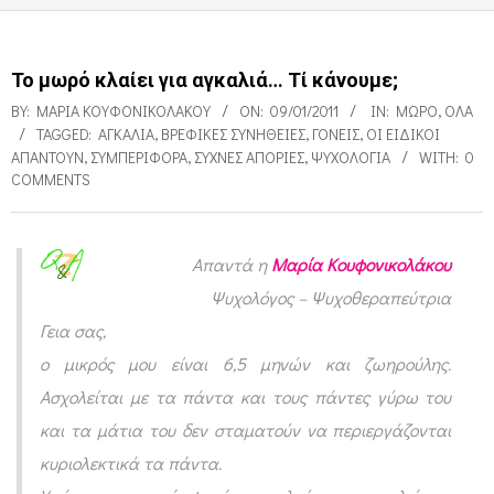
Το μωρό κλαίει για αγκαλιά… Τί κάνουμε;
BY:
ΜΑΡΊΑ ΚΟΥΦΟΝΙΚΟΛΆΚΟΥ
ON:
09/01/2011
IN:
ΜΩΡΌ
,
ΌΛΑ
TAGGED:
ΑΓΚΑΛΙΆ
,
ΒΡΕΦΙΚΈΣ ΣΥΝΉΘΕΙΕΣ
,
ΓΟΝΕΊΣ
,
ΟΙ ΕΙΔΙΚΟΊ
ΑΠΑΝΤΟΎΝ
,
ΣΥΜΠΕΡΙΦΟΡΆ
,
ΣΥΧΝΈΣ ΑΠΟΡΊΕΣ
,
ΨΥΧΟΛΟΓΊΑ
WITH:
0
COMMENTS
Απαντά η
Μαρία Κουφονικολάκου
Τ
Ψυχολόγος – Ψυχοθεραπεύτρια
ο
Γεια σας,
μ
ο μικρός μου είναι 6,5 μηνών και ζωηρούλης.
ω
Ασχολείται με τα πάντα και τους πάντες γύρω του
ρ
και τα μάτια του δεν σταματούν να περιεργάζονται
κυριολεκτικά τα πάντα.
ό