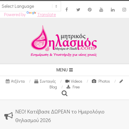
Powered by
Translate
Skip
to
content
Secondary
MENU
Navigation
Ατζέντα
Συνταγές
Videos
Photos
Menu
Blog
Free
Search
ΝΕΟ! Κατέβασε ΔΩΡΕΑΝ το Ημερολόγιο
Θηλασμού 2026