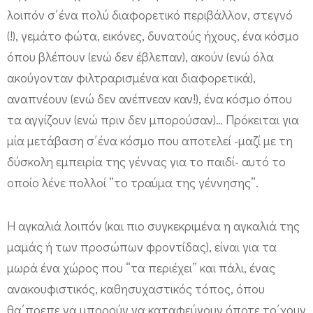
λοιπόν σ΄ένα πολύ διαφορετικό περιβάλλον, στεγνό
(!), γεμάτο φώτα, εικόνες, δυνατούς ήχους, ένα κόσμο
όπου βλέπουν (ενώ δεν έβλεπαν), ακούν (ενώ όλα
ακούγονταν φιλτραρισμένα και διαφορετικά),
αναπνέουν (ενώ δεν ανέπνεαν καν!), ένα κόσμο όπου
τα αγγίζουν (ενώ πριν δεν μπορούσαν)… Πρόκειται για
μία μετάβαση σ΄ένα κόσμο που αποτελεί -μαζί με τη
δύσκολη εμπειρία της γέννας για το παιδί- αυτό το
οποίο λένε πολλοί “το τραύμα της γέννησης”.
Η αγκαλιά λοιπόν (και πιο συγκεκριμένα η αγκαλιά της
μαμάς ή των προσώπων φροντίδας), είναι για τα
μωρά ένα χώρος που “τα περιέχει” και πάλι, ένας
ανακουφιστικός, καθησυχαστικός τόπος, όπου
θα΄πρεπε να μπορούν να καταφεύγουν όποτε το΄χουν