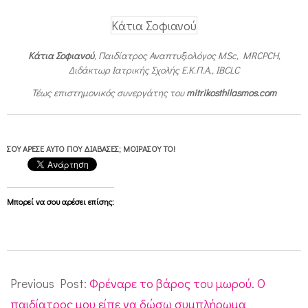
Κάτια Σοφιανού
Κάτια Σοφιανού
, Παιδίατρος Αναπτυξιολόγος MSc, MRCPCH,
Διδάκτωρ Ιατρικής Σχολής Ε.Κ.Π.Α., IBCLC
Τέως επιστημονικός συνεργάτης του
mitrikosthilasmos.com
ΣΟΥ ΆΡΕΣΕ ΑΥΤΌ ΠΟΥ ΔΙΆΒΑΣΕΣ; ΜΟΙΡΆΣΟΥ ΤΟ!
Μπορεί να σου αρέσει επίσης:
2010-
12-
Previous Post:
Φρέναρε το βάρος του μωρού. Ο
01
παιδίατρος μου είπε να δώσω συμπλήρωμα