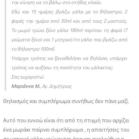
την κίνηση να το βάλω στο στήθος κλαίει.
ώ
Εδώ και 15 ημέρες βγάζω γάλα με το θήλαστρο, 2
ρ
φορές την ημέρα από 50ml και από τους 2 μαστούς.
α
Το μωρό τρώει ξένο γάλα 180ml περίπου τη φορά (7
δ
γεύματα ξένο) και 1 μητρικό (το γάλα που βγάζω από
ε
το θήλαστρο 100ml).
ν
Υπάρχει τρόπος να ξαναθελήσει να θηλάσει, υπάρχει
θ
τρόπος να αυξήσω τη ποσότητα του γάλακτος;
έ
Σας ευχαριστώ.
λ
Μαριάννα Μ.
, Αγ. Δημήτριος
ε
Θηλασμός και συμπλήρωμα συνήθως δεν πάνε μαζί.
ι
τ
Αυτό που εννοώ είναι ότι από τη στιγμή που αρχίζει
ο
ένα μωράκι παίρνει συμπλήρωμα , η απαιτήσεις του
σ
σε μητρικό γάλα μειώνονται άρα και ακολούθως η