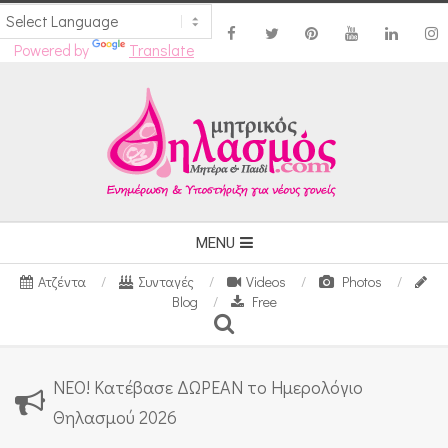
Powered by
Translate
Skip
to
content
Secondary
MENU
Navigation
Ατζέντα
Συνταγές
Videos
Photos
Menu
Blog
Free
Search
ΝΕΟ! Κατέβασε ΔΩΡΕΑΝ το Ημερολόγιο
Θηλασμού 2026