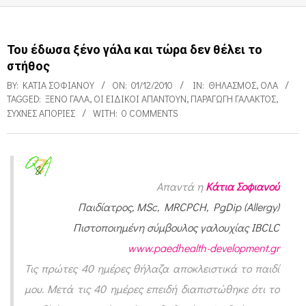
Του έδωσα ξένο γάλα και τώρα δεν θέλει το
στήθος
BY:
ΚΆΤΙΑ ΣΟΦΙΑΝΟΎ
ON:
01/12/2010
IN:
ΘΗΛΑΣΜΌΣ
,
ΌΛΑ
TAGGED:
ΞΈΝΟ ΓΆΛΑ
,
ΟΙ ΕΙΔΙΚΟΊ ΑΠΑΝΤΟΎΝ
,
ΠΑΡΑΓΩΓΉ ΓΆΛΑΚΤΟΣ
,
ΣΥΧΝΈΣ ΑΠΟΡΊΕΣ
WITH:
0 COMMENTS
Τ
Απαντά η
Κάτια Σοφιανού
ο
Παιδίατρος, MSc, MRCPCH, PgDip (Allergy)
υ
Πιστοποιημένη σύμβουλος γαλουχίας IBCLC
έ
www.paedhealth-development.gr
δ
Τις πρώτες 40 ημέρες θήλαζα αποκλειστικά το παιδί
μου. Μετά τις 40 ημέρες επειδή διαπιστώθηκε ότι το
ω