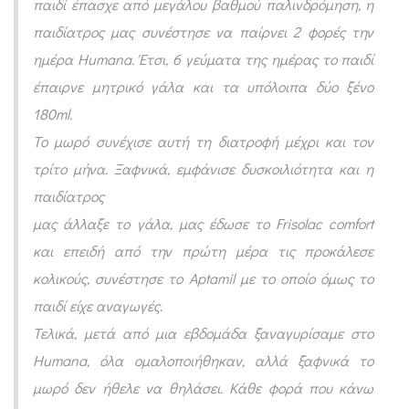
παιδί έπασχε από μεγάλου βαθμού παλινδρόμηση, η
σ
παιδίατρος μας συνέστησε να παίρνει 2 φορές την
α
ημέρα Ηumana. Έτσι, 6 γεύματα της ημέρας το παιδί
ξ
έπαιρνε μητρικό γάλα και τα υπόλοιπα δύο ξένο
έ
180ml.
ν
Το μωρό συνέχισε αυτή τη διατροφή μέχρι και τον
ο
τρίτο μήνα. Ξαφνικά, εμφάνισε δυσκοιλιότητα και η
γ
παιδίατρος
ά
μας άλλαξε το γάλα, μας έδωσε το Frisolac comfort
λ
και επειδή από την πρώτη μέρα τις προκάλεσε
α
κολικούς, συνέστησε το Aptamil με το οποίο όμως το
κ
παιδί είχε αναγωγές.
α
Τελικά, μετά από μια εβδομάδα ξαναγυρίσαμε στο
ι
Humana, όλα ομαλοποιήθηκαν, αλλά ξαφνικά το
τ
μωρό δεν ήθελε να θηλάσει. Κάθε φορά που κάνω